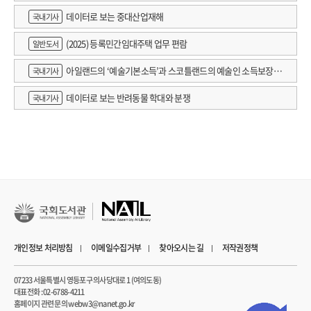
데이터로 보는 중대산업재해
국내기사
(2025) 등록민간임대주택 업무 편람
일반도서
아일랜드의 ‘예술기본소득’과 스코틀랜드의 예술인 소득보장정
국내기사
책 논의
데이터로 보는 반려동물 학대와 분쟁
국내기사
개인정보 처리방침
이메일수집거부
찾아오시는 길
저작권정책
07233 서울특별시 영등포구 의사당대로 1 (여의도동)
대표전화 : 02-6788-4211
홈페이지 관련 문의 webw3@nanet.go.kr