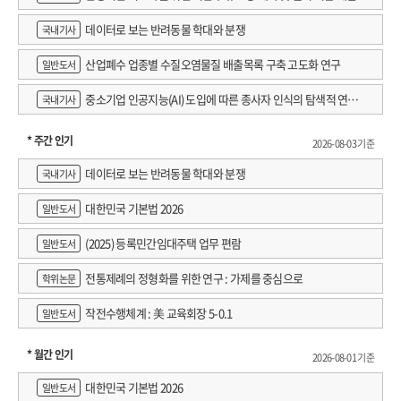
데이터로 보는 반려동물 학대와 분쟁
국내기사
산업폐수 업종별 수질오염물질 배출목록 구축 고도화 연구
일반도서
중소기업 인공지능(AI) 도입에 따른 종사자 인식의 탐색적 연구 :
국내기사
창원시 제조AI 프로그램 참가기업을 중심으로
* 주간 인기
2026-08-03 기준
데이터로 보는 반려동물 학대와 분쟁
국내기사
대한민국 기본법 2026
일반도서
(2025) 등록민간임대주택 업무 편람
일반도서
전통제례의 정형화를 위한 연구 : 가제를 중심으로
학위논문
작전수행체계 : 美 교육회장 5-0.1
일반도서
* 월간 인기
2026-08-01 기준
대한민국 기본법 2026
일반도서