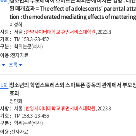
청소년의 부모애착이 스마트폰 과의존에 미치는 영향 : 대
해의
자해의
위논문
e
The
r
over
계에서
된 매개효과 = The effect of adolescents' parental at
관계에서
ct
effect
tional
emotional
통
고통
tion : the moderated mediating effects of mattering 
of
ressiveness
expressiveness
내력과
감내력과
이성희
ecure
insecure
기자비의
자기자비의
사항 :
서울 :
한양사이버대학교
휴먼서비스대학원
, 2023.8
lt
adult
향
영향
기호 :
TM 158.3 -23-452
achment
attachment
=
구분 :
학위논문(석사)
of
e
The
hers
mothers
이용 :
전자자료
cts
effects
of
소년의
청소년의
차
초록
of
ldren
children
모애착이
부모애착이
ress
distress
h
with
마트폰
스마트폰
erance
tolerance
rodevelopmental
neurodevelopmental
청소년의 학업스트레스와 스마트폰 중독의 관계에서 부모
의존에
과의존에
위논문
d
and
orders
disorders
치는
효과
미치는
-
self-
on
향
영향
정민희
passion
compassion
chological
psychological
:
사항 :
서울 :
한양사이버대학교
휴먼서비스대학원
, 2023.8
in
l-
well-
인존재감과
대인존재감과
기호 :
TM 158.3 -23-455
the
ng
being
기효능감에
자기효능감에
구분 :
학위논문(석사)
ationship
relationship
:
한
의한
이용 :
전자자료
tween
between
the