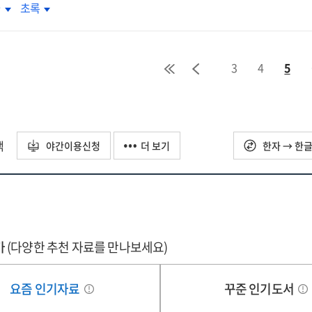
벽주의와
완벽주의와
차
초록
ationship
relationship
:
S중독의
SNS중독의
tween
between
using
focusing
계
관계
hological
pathological
on
:
cissism
narcissism
erience
experience
3
4
5
확실성에
불확실성에
d
and
pling
sampling
한
대한
dy
body
thod
method
내력
인내력
satisfaction
dissatisfaction
족과
부족과
:
험회피의
경험회피의
택
the
야간이용신청
더 보기
한자 → 한
중매개효과
이중매개효과
tiple
multiple
=
iation
mediation
e
The
cts
effects
ationship
relationship
of
tween
between
-
self-
fectionism
perfectionism
가
ented
(다양한 추천 자료를 만나보세요)
oriented
d
and
fectionism
perfectionism
S
SNS
d
and
요즘 인기자료
꾸준 인기도서
iction
addiction
ally
socially
: