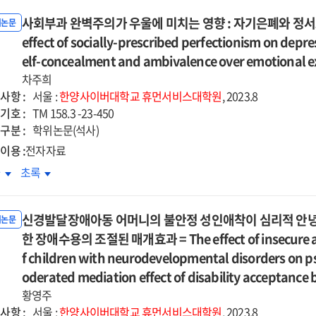
사회부과 완벽주의가 우울에 미치는 영향 : 자기은폐와 정서
위논문
effect of socially-prescribed perfectionism on depres
elf-concealment and ambivalence over emotional e
차주희
사항 :
서울 :
한양사이버대학교
휴먼서비스대학원
, 2023.8
기호 :
TM 158.3 -23-450
구분 :
학위논문(석사)
이용 :
전자자료
회부과
사회부과
차
초록
벽주의가
완벽주의가
울에
우울에
신경발달장애아동 어머니의 불안정 성인애착이 심리적 안녕감
치는
미치는
위논문
향
한 장애수용의 조절된 매개효과 = The effect of insecure ad
영향
:
f children with neurodevelopmental disorders on ps
기은폐와
자기은폐와
oderated mediation effect of disability acceptanc
서표현양가성의
정서표현양가성의
황영주
차
순차
사항 :
서울 :
한양사이버대학교
휴먼서비스대학원
, 2023.8