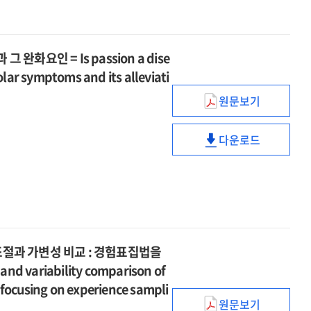
non-
adolescents'
부모양육태도로
by
effect
injury
중독의
disability
suicidal
parental
조절된
maternal
of
관계에서
acceptance
self-
attachment
경험회피의
attachment
adolescents'
부모양육태도로
by
injury
on
화요인 = Is passion a dise
매개효과
parental
조절된
maternal
smartphone
olar symptoms and its alleviati
attachment
경험회피의
attachment
addiction
on
매개효과
원문보기
:
열정도
smartphone
the
병인가?
addiction
moderated
다운로드
:
:
열정도
mediating
열정이
the
병인가?
effects
양극성
moderated
:
of
증상에
mediating
열정이
mattering
미치는
effects
양극성
and
병리적
of
증상에
self-
영향과
mattering
미치는
조절과 가변성 비교 : 경험표집법을
efficacy
그
and
병리적
nd variability comparison of
완화요인
self-
영향과
 focusing on experience sampli
=
efficacy
그
원문보기
Is