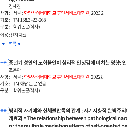
d
and
리적
병리적
김혜진
-
self-
향과
영향과
사항 :
서울 :
한양사이버대학교
휴먼서비스대학원
, 2023.2
cacy
efficacy
그
기호 :
TM 158.3 -23-268
화요인
완화요인
구분 :
학위논문(석사)
=
이용 :
전자자료
Is
극성
양극성
차
초록
sion
passion
상
증상
a
단과
집단과
ease
disease
중년기 성인의 노화불안이 심리적 안녕감에 미치는 영향: 
계선
경계선
위논문
as
향
조은아
성향
l?
well?
사항 :
단의
집단의
서울 :
한양사이버대학교
휴먼서비스대학원
, 2022.8
:
기호 :
정
긍정
TM 해당 논문 없음
hological
pathological
구분 :
및
학위논문(석사)
act
impact
정
부정
of
서
정서
sion
passion
병리적 자기애와 신체불만족의 관계 : 자기지향적 완벽주
절과
조절과
위논문
on
변성
가변성
개효과 = The relationship between pathological narci
olar
bipolar
교
비교
n : the multiple mediation effects of self-oriented p
mptoms
symptoms