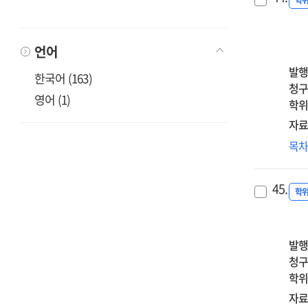
자
학
Th
ove
관
effe
emo
고
of
exp
언어
감
ins
자
발행
adu
한국어 (163)
영
청구
att
영어 (1)
=
학위
of
Th
mot
자료
effe
of
청
목
of
chi
부
dist
wit
스
tol
45.
neu
과
학
an
dis
미
self
on
영
com
psy
:
발행
in
wel
대
청구
the
bei
자
학위
rel
:
의
자료
be
the