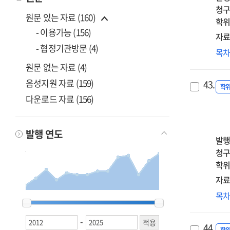
매
청구
원문 있는 자료 (160)
=
학위
Th
- 이용가능 (156)
자료
effe
- 협정기관방문 (4)
신
목
of
어
soci
원문 없는 자료 (4)
불
pre
음성지원 자료 (159)
43.
성
학
per
다운로드 자료 (156)
심
on
안
dep
미
:
발행 연도
영
발행
the
:
청구
seri
자
학위
med
의
of
자료
장
self
역
목
조
2012
2012
2013
2013
2014
2014
2015
2015
2016
2016
2017
2017
2018
2018
2019
2019
2020
2020
2021
2021
2022
2022
2023
2023
2024
2024
2025
2025
con
신
매
an
비
-
=
amb
44.