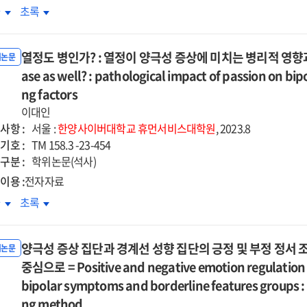
절된
조절된
functional
dysfunctional
소년의
청소년의
차
초록
derated
moderated
개효과
매개효과
efs
beliefs
업스트레스와
학업스트레스와
iation
mediation
=
d
and
마트폰
스마트폰
ct
effect
e
The
-
열정도 병인가? : 열정이 양극성 증상에 미치는 병리적 영향과 그 완
non-
독의
중독의
위논문
of
ct
effect
cidal
suicidal
계에서
ase as well? : pathological impact of passion on bip
관계에서
bility
disability
of
-
self-
모양육태도로
부모양육태도로
ng factors
eptance
acceptance
lescents'
adolescents'
ry
injury
절된
조절된
이대인
by
ental
parental
험회피의
경험회피의
사항 :
ernal
maternal
서울 :
한양사이버대학교
휴먼서비스대학원
, 2023.8
achment
attachment
개효과
매개효과
기호 :
achment
attachment
TM 158.3 -23-454
on
구분 :
학위논문(석사)
artphone
smartphone
이용 :
전자자료
iction
addiction
:
정도
열정도
차
초록
the
가?
병인가?
derated
moderated
:
iating
양극성 증상 집단과 경계선 성향 집단의 긍정 및 부정 정서 
mediating
정이
열정이
위논문
cts
effects
극성
중심으로 = Positive and negative emotion regulation a
양극성
of
상에
증상에
bipolar symptoms and borderline features groups :
tering
mattering
치는
미치는
ng method