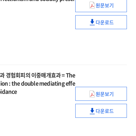
negative
factors
Positive
원문보기
병리적
emotion
and
자기애와
regulation
negative
다운로드
신체불만족의
and
병리적
emotion
관계
variability
자기애와
regulation
:
comparison
신체불만족의
and
자기지향적
of
관계
variability
완벽주의와
bipolar
:
comparison
사회부과적
symptoms
자기지향적
of
완벽주의의
and
완벽주의와
bipolar
다중매개효과
과 경험회피의 이중매개효과 = The
borderline
사회부과적
symptoms
=
features
on : the double mediating effe
완벽주의의
and
The
groups
다중매개효과
oidance
borderline
원문보기
relationship
완벽주의와
:
=
features
between
SNS중독의
focusing
The
groups
pathological
다운로드
관계
on
relationship
완벽주의와
:
narcissism
:
experience
between
SNS중독의
focusing
and
불확실성에
sampling
pathological
관계
on
body
대한
method
narcissism
: