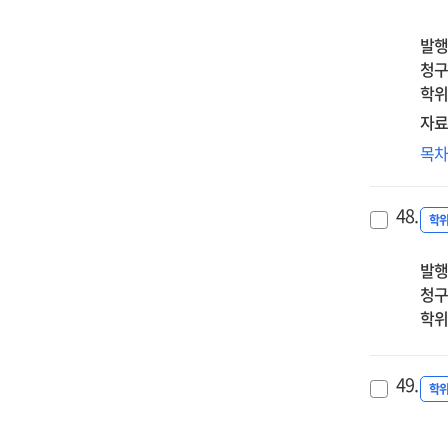
an
병
self
영
발행
effi
그
청구
완
학위
=
자료
Is
양
목
pas
증
a
집
dis
48.
경
학
as
성
wel
발행
집
:
청구
긍
pat
학위
및
imp
부
of
정
pas
49.
조
학
on
가
bip
비
sy