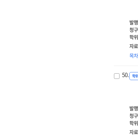
:
an
경
its
중
all
발행
=
fac
청구
Pos
학위
an
자료
neg
병
목
em
자
reg
신
an
50.
관
학
vari
:
com
자
of
완
bip
사
sy
발행
완
an
청구
다
bor
학위
=
fea
자료
Th
gro