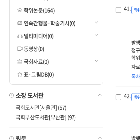
41.
학위논문(164)
학
연속간행물·학술기사(0)
멀티미디어(0)
발행
동영상(0)
청구
학위
국회자료(0)
자료
표·그림DB(0)
사
목
완
우
소장 도서관
42.
미
학
영
국회도서관[서울관] (67)
:
국회부산도서관[부산관] (97)
자
정
순
원문
발행