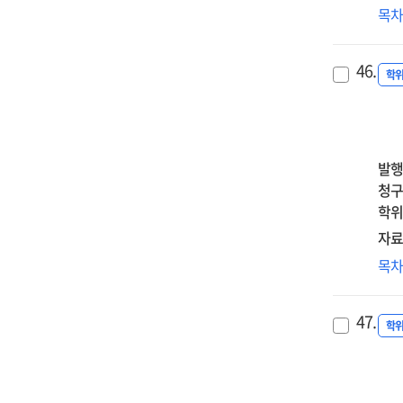
조
dys
청
목
mo
매
beli
학
med
=
an
스
effe
Th
46.
non
중
학
of
effe
sui
관
disa
of
self
부
acc
ado
inju
조
by
par
경
발행
mat
att
매
청구
att
on
학위
sm
자료
add
:
열
목
the
병인
mo
:
47.
med
열
학
effe
양
of
증
mat
미