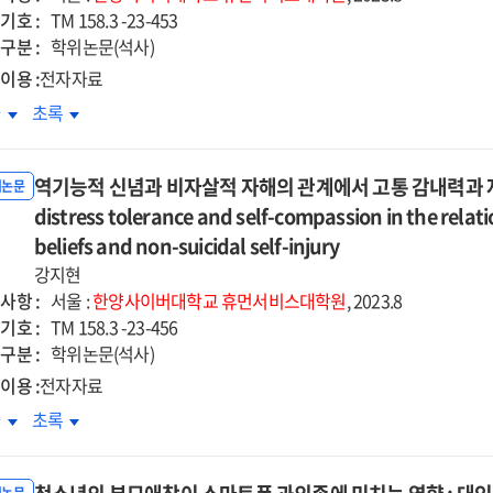
개효과
매개효과
기호 :
TM 158.3 -23-453
=
구분 :
학위논문(석사)
e
The
이용 :
전자자료
ct
effect
경발달장애아동
신경발달장애아동
차
초록
of
머니의
어머니의
ally-
socially-
안정
불안정
scribed
prescribed
역기능적 신념과 비자살적 자해의 관계에서 고통 감내력과 자기자비
인애착이
성인애착이
위논문
fectionism
perfectionism
리적
distress tolerance and self-compassion in the rela
심리적
on
녕감에
안녕감에
beliefs and non-suicidal self-injury
ression
depression
치는
미치는
강지현
:
향
영향
사항 :
the
서울 :
한양사이버대학교
휴먼서비스대학원
, 2023.8
:
기호 :
al
serial
TM 158.3 -23-456
녀애착에
자녀애착에
구분 :
iation
mediation
학위논문(석사)
한
의한
of
이용 :
전자자료
애수용의
장애수용의
-
self-
기능적
역기능적
차
초록
절된
조절된
cealment
concealment
념과
신념과
개효과
매개효과
d
and
자살적
비자살적
=
ivalence
ambivalence