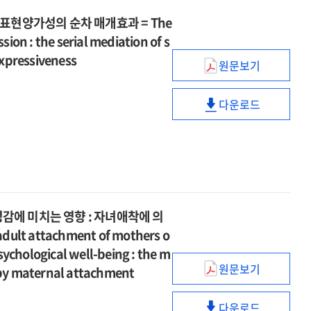
표현양가성의 순차 매개효과 = The
sion : the serial mediation of s
xpressiveness
원문보기
사회부과
완벽주의가
다운로드
우울에
사회부과
미치는
완벽주의가
영향
우울에
:
미치는
자기은폐와
영향
정서표현양가성
:
순차
자기은폐와
에 미치는 영향 : 자녀애착에 의
매개효과
정서표현양가성
ult attachment of mothers o
=
순차
ychological well-being : the m
The
매개효과
원문보기
e by maternal attachment
effect
신경발달장애아
=
of
어머니의
The
socially-
다운로드
불안정