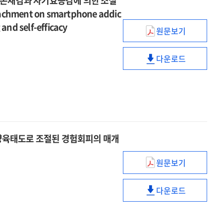
인존재감과 자기효능감에 의한 조절
of
=
adult
자기자비의
tachment on smartphone addic
mothers
The
attachment
영향
and self-efficacy
of
effects
of
원문보기
=
청소년의
children
of
mothers
The
부모애착이
with
distress
of
effects
다운로드
스마트폰
neurodevelop
청소년의
tolerance
children
of
과의존에
disorders
부모애착이
and
with
distress
미치는
on
스마트폰
self-
neurodevelop
tolerance
영향
psychological
과의존에
compassion
disorders
and
:
well-
미치는
in
on
self-
대인존재감과
being
영향
the
psychological
compassion
자기효능감에
:
:
relationship
well-
양육태도로 조절된 경험회피의 매개
in
의한
the
대인존재감과
between
being
the
조절된
moderated
자기효능감에
dysfunctional
:
원문보기
relationship
매개효과
청소년의
mediation
의한
beliefs
the
between
=
학업스트레스와
effect
조절된
and
moderated
dysfunctional
다운로드
The
스마트폰
of
매개효과
non-
청소년의
mediation
beliefs
effect
중독의
disability
=
suicidal
학업스트레스와
effect
and
of
관계에서
acceptance
The
self-
스마트폰
of