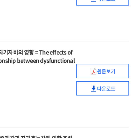
effect
신경발달장애아
prescribed
성인애착이
of
어머니의
perfectionism
심리적
socially-
불안정
on
안녕감에
prescribed
성인애착이
depression
미치는
perfectionism
심리적
:
영향
on
안녕감에
the
:
depression
미치는
serial
자녀애착에
의 영향 = The effects of
:
영향
mediation
의한
the
tionship between dysfunctional
:
of
장애수용의
serial
자녀애착에
원문보기
self-
조절된
mediation
역기능적
의한
concealment
매개효과
of
신념과
장애수용의
and
=
다운로드
self-
비자살적
조절된
역기능적
ambivalence
The
concealment
자해의
매개효과
신념과
over
effect
and
관계에서
=
비자살적
emotional
of
ambivalence
고통
The
자해의
expressivenes
insecure
over
감내력과
effect
관계에서
adult
emotional
자기자비의
of
고통
attachment
expressivenes
영향
insecure
감내력과