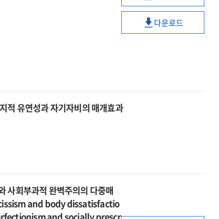
양극성
완화요인
passion
증상
=
a
다운로드
집단과
Is
양극성
disease
경계선
passion
증상
as
성향
a
집단과
well?
집단의
disease
경계선
:
긍정
as
성향
pathological
및
well?
집단의
impact
부정
:
긍정
of
정서
인지적 유연성과 자기자비의 매개효과
pathological
및
passion
조절과
impact
부정
on
가변성
of
정서
bipolar
비교
passion
조절과
symptoms
:
on
가변성
and
경험표집법을
bipolar
비교
its
중심으로
symptoms
:
alleviating
=
and
의와 사회부과적 완벽주의의 다중매
경험표집법을
factors
Positive
its
ssism and body dissatisfactio
중심으로
and
alleviating
=
erfectionism and socially prescr