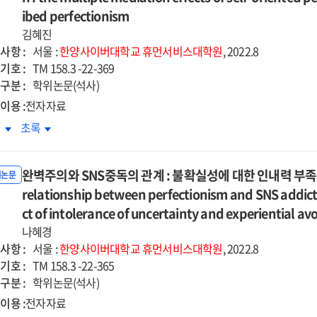
:
d
and
ibed perfectionism
험표집법을
경험표집법을
its
김혜진
심으로
중심으로
eviating
alleviating
사항 :
서울 :
한양사이버대학교
휴먼서비스대학원
, 2022.8
=
tors
factors
기호 :
TM 158.3 -22-369
itive
Positive
구분 :
학위논문(석사)
d
and
이용 :
전자자료
ative
negative
리적
병리적
차
초록
otion
emotion
기애와
자기애와
ulation
regulation
체불만족의
신체불만족의
d
and
완벽주의와 SNS중독의 관계 : 불확실성에 대한 인내력 부족
계
관계
위논문
ability
variability
relationship between perfectionism and SNS addicti
:
parison
comparison
기지향적
자기지향적
ct of intolerance of uncertainty and experiential av
of
벽주의와
완벽주의와
olar
bipolar
나혜경
회부과적
사회부과적
mptoms
symptoms
사항 :
서울 :
한양사이버대학교
휴먼서비스대학원
, 2022.8
벽주의의
완벽주의의
d
and
기호 :
TM 158.3 -22-365
중매개효과
다중매개효과
derline
borderline
구분 :
학위논문(석사)
=
tures
features
이용 :
전자자료
e
The
ups
groups