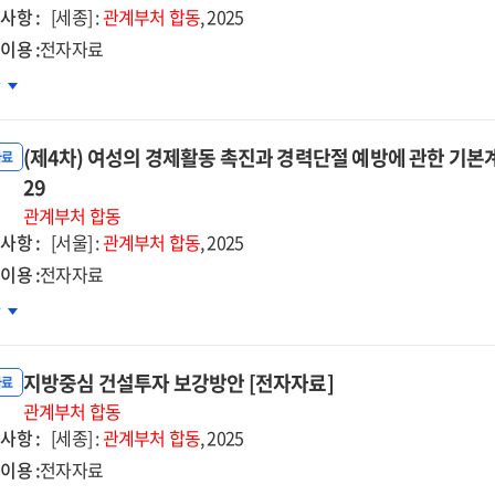
사항 :
[세종] :
관계부처
합동
, 2025
이용 :
전자자료
25~2029)
차
차
농어업인
(제4차) 여성의 경제활동 촉진과 경력단절 예방에 관한 기본계획(
의
자료
29
상
관계부처
합동
사항 :
[서울] :
관계부처
합동
, 2025
어촌
이용 :
전자자료
역개발
4차)
차
년
성의
본계획」
제활동
자자료]
지방중심 건설투자 보강방안 [전자자료]
진과
자료
력단절
관계부처
합동
사항 :
방에
[세종] :
관계부처
합동
, 2025
한
이용 :
전자자료
본계획