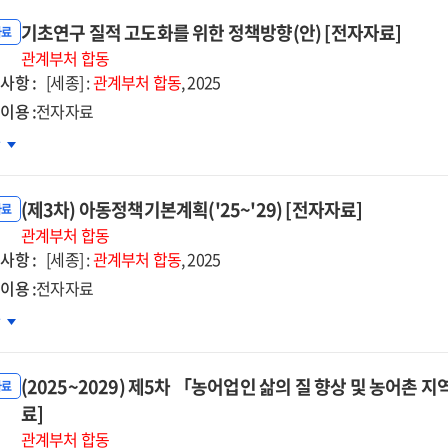
기초연구 질적 고도화를 위한 정책방향(안) [전자자료]
자료
관계부처
합동
사항 :
[세종] :
관계부처
합동
, 2025
이용 :
전자자료
초연구
차
적
도화를
(제3차) 아동정책기본계획('25~'29) [전자자료]
한
자료
책방향
관계부처
합동
사항 :
[세종] :
관계부처
합동
, 2025
자자료]
이용 :
전자자료
3차)
차
동정책기본계획
~'29)
(2025~2029) 제5차 「농어업인 삶의 질 향상 및 농어촌
자자료]
자료
료]
관계부처
합동