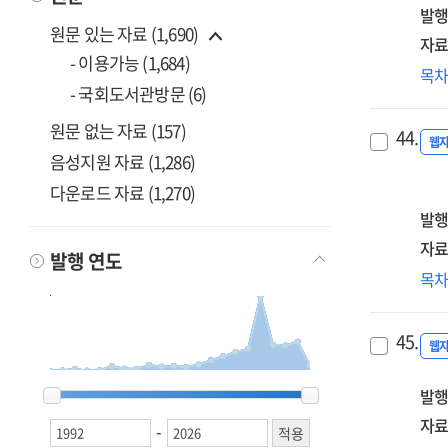
발행
원문 있는 자료 (1,690)
자료
- 이용가능 (1,684)
(20
목
- 국회도서관방문 (6)
제5
「
원문 없는 자료 (157)
44.
삶
웹
음성지원 자료 (1,286)
질
다운로드 자료 (1,270)
향
및
발행
농
자료
발행 연도
지
(제
목
5개
여
기
경
[전
45.
촉
웹
경
1992
1992
2006
2006
2007
2007
2008
2008
2009
2009
2010
2010
2011
2011
2012
2012
2013
2013
2014
2014
2015
2015
2016
2016
2017
2017
2018
2018
2019
2019
2020
2020
2021
2021
2022
2022
2023
2023
2024
2024
2025
2025
2026
2026
발행
예
관
자료
-
기