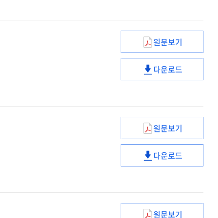
[전자자료]
보강방안
:
[전자자료]
2025~2029
원문보기
(2025년)
어린이통학버스
다운로드
합동
(2025년)
안전점검
어린이통학버스
계획
합동
[전자자료]
안전점검
계획
원문보기
[전자자료]
(제6차)
바이오헬스혁신
다운로드
[전자자료]
(제6차)
:
바이오헬스혁신
안건
[전자자료]
요약
:
안건
원문보기