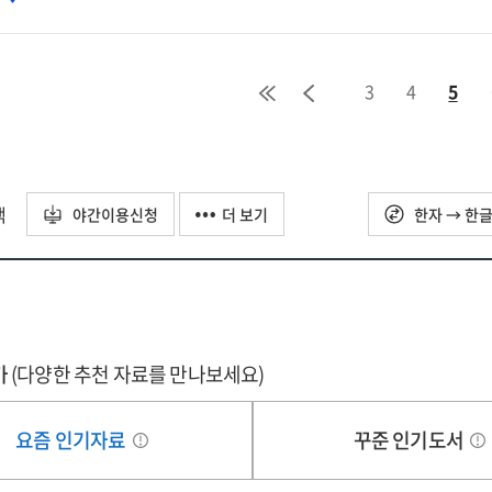
응방향
자자료]
3
4
5
택
야간이용신청
더 보기
한자 → 한
가
(다양한 추천 자료를 만나보세요)
요즘 인기자료
꾸준 인기도서