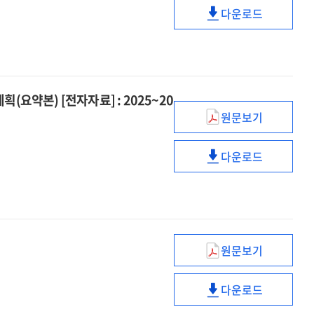
다운로드
「농어업인
(2025~2029)
삶의
제5차
질
「농어업인
향상
삶의
및
질
요약본) [전자자료] : 2025~20
농어촌
향상
지역개발
원문보기
및
(제4차)
5개년
농어촌
여성의
기본계획」
지역개발
다운로드
경제활동
(제4차)
[전자자료]
5개년
촉진과
여성의
기본계획」
경력단절
경제활동
[전자자료]
예방에
촉진과
관한
경력단절
기본계획
예방에
원문보기
지방중심
(요약본)
관한
건설투자
[전자자료]
기본계획
다운로드
보강방안
:
지방중심
(요약본)
[전자자료]
2025~2029
건설투자