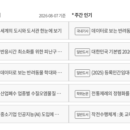
기
* 주간 인기
2026-08-07 기준
세계의 도시와 도서관 한눈에 보기
데이터로 보는 반려동
국내기사
쟁
반응시간 최소화를 위한 피난구 유
대한민국 기본법 202
일반도서
 및 설치 기준 개발
데이터로 보는 반려동물 학대와 분
(2025) 등록민간임
일반도서
람
산업폐수 업종별 수질오염물질 배
전통제례의 정형화를 
학위논문
구축 고도화 연구
가제를 중심으로
중소기업 인공지능(AI) 도입에 따
작전수행체계 : 美 교육
일반도서