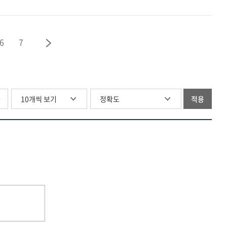
[전자자료]
6
7
글
적용