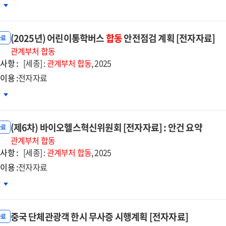
방중심
차
약본)
설투자
자자료]
강방안
(2025년) 어린이통학버스
합동
안전점검 계획 [전자자료]
자자료]
자료
5~2029
관계부처
합동
사항 :
[세종] :
관계부처
합동
, 2025
이용 :
전자자료
25년)
차
린이통학버스
동
(제6차) 바이오헬스혁신위원회 [전자자료] : 안건 요약
전점검
자료
획
관계부처
합동
사항 :
자자료]
[세종] :
관계부처
합동
, 2025
이용 :
전자자료
6차)
차
이오헬스혁신위원회
자자료]
중국 단체관광객 한시 무사증 시행계획 [전자자료]
자료