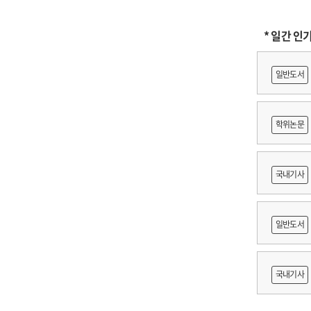
* 일간 인
일반도서
학위논문
도등 제작
국내기사
쟁
일반도서
출목록 
국내기사