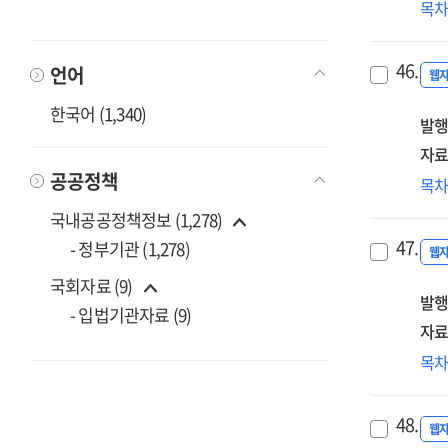
지
목
(요
건
[전
보
:
46.
언어
[전
웹
202
한국어 (1,340)
발행
자료
공공정책
(20
목
어
국내공공정책정보 (1,278)
합
47.
- 정부기관 (1,278)
안
웹
계
국회자료 (9)
발행
[전
- 입법기관자료 (9)
자료
(제
목
바
[전
48.
:
웹