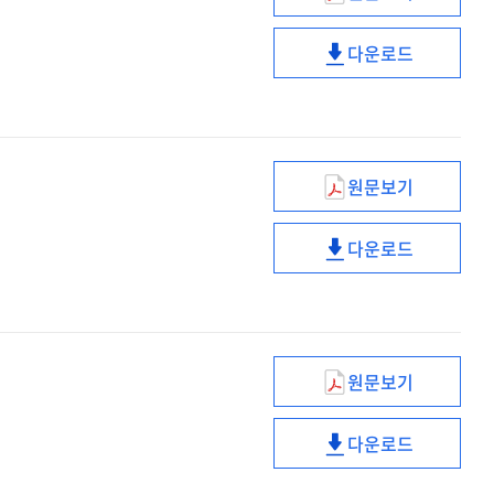
요약
중국
단체관광객
다운로드
한시
중국
무사증
단체관광객
시행계획
한시
[전자자료]
무사증
시행계획
원문보기
[전자자료]
이주배경학생
맞춤형
다운로드
교육지원
이주배경학생
방안
맞춤형
[전자자료]
교육지원
방안
[전자자료]
원문보기
초고령화
대응방향
다운로드
[전자자료]
초고령화
대응방향