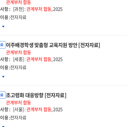
건
관계부처
합동
사항 :
약
[과천] :
관계부처
합동
, 2025
이용 :
전자자료
국
차
체관광객
시
이주배경학생 맞춤형 교육지원 방안 [전자자료]
사증
자료
행계획
관계부처
합동
사항 :
자자료]
[세종] :
관계부처
합동
, 2025
이용 :
전자자료
주배경학생
차
춤형
육지원
초고령화 대응방향 [전자자료]
안
자료
자자료]
관계부처
합동
사항 :
[서울] :
관계부처
합동
, 2025
이용 :
전자자료
고령화
차