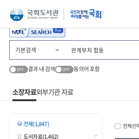
본문 바로가기
주메뉴 바로가기
결과 내 검색
동의어 포함
OFF
OFF
소장자료
외부기관 자료
전체(1,847)
전체선
도서자료(1,462)