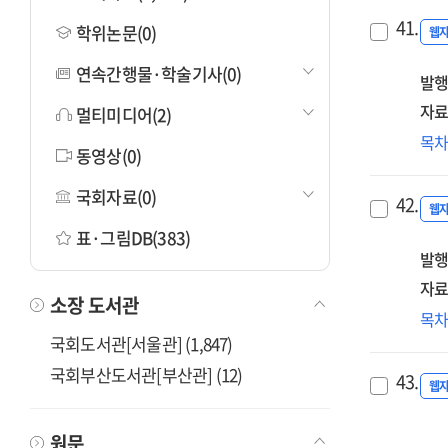
41.
학위논문(0)
웹
연속간행물·학술기사(0)
발행
자료
멀티미디어(2)
기
목
동영상(0)
질
고
국회자료(0)
42.
위
웹
정
표·그림DB(383)
발행
(안)
[전
자료
소장 도서관
(제
목
아
국회도서관[서울관] (1,847)
('25
국회부산도서관[부산관] (12)
43.
[전
웹
원문