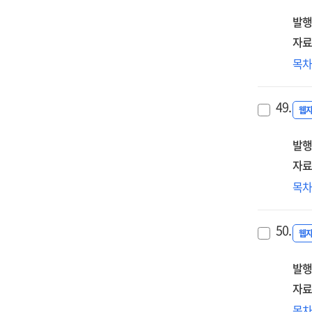
안
발행
요
자료
중
목
단
한
49.
무
웹
시
발행
[전
자료
이
목
맞
교
50.
방
웹
[전
발행
자료
초
목