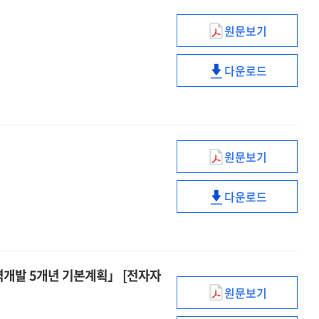
원문보기
기초연구
질적
다운로드
고도화를
기초연구
위한
질적
정책방향
고도화를
(안)
위한
[전자자료]
정책방향
원문보기
(안)
(제3차)
[전자자료]
아동정책기본계
다운로드
('25~'29)
(제3차)
[전자자료]
아동정책기본계
('25~'29)
[전자자료]
 지역개발 5개년 기본계획」 [전자자
원문보기
(2025~2029)
제5차