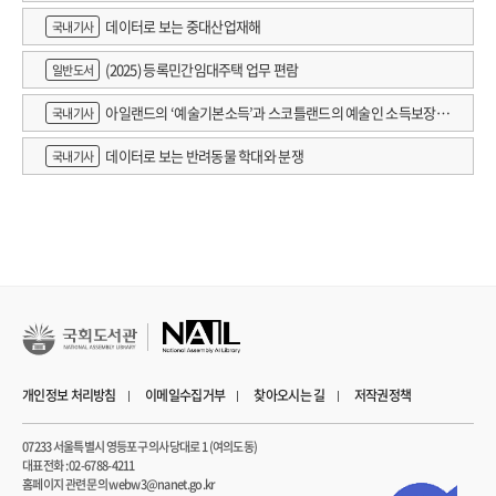
데이터로 보는 중대산업재해
국내기사
(2025) 등록민간임대주택 업무 편람
일반도서
아일랜드의 ‘예술기본소득’과 스코틀랜드의 예술인 소득보장정
국내기사
책 논의
데이터로 보는 반려동물 학대와 분쟁
국내기사
개인정보 처리방침
이메일수집거부
찾아오시는 길
저작권정책
07233 서울특별시 영등포구 의사당대로 1 (여의도동)
대표전화 : 02-6788-4211
홈페이지 관련 문의 webw3@nanet.go.kr