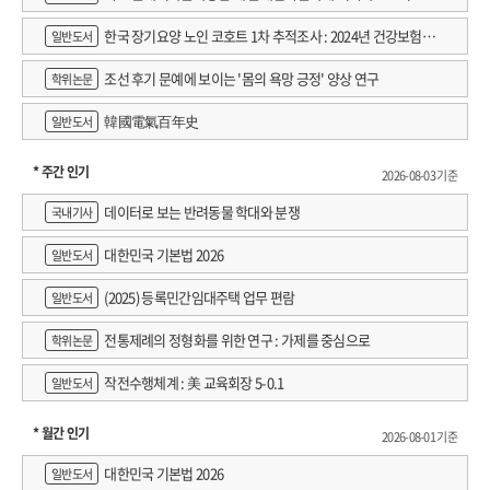
한국 장기요양 노인 코호트 1차 추적조사 : 2024년 건강보험연
일반도서
구원 정규연구보고서
조선 후기 문예에 보이는 '몸의 욕망 긍정' 양상 연구
학위논문
韓國電氣百年史
일반도서
* 주간 인기
2026-08-03 기준
데이터로 보는 반려동물 학대와 분쟁
국내기사
대한민국 기본법 2026
일반도서
(2025) 등록민간임대주택 업무 편람
일반도서
전통제례의 정형화를 위한 연구 : 가제를 중심으로
학위논문
작전수행체계 : 美 교육회장 5-0.1
일반도서
* 월간 인기
2026-08-01 기준
대한민국 기본법 2026
일반도서