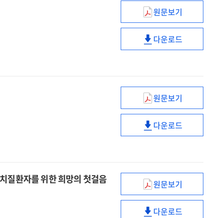
[전자자료]
원문보기
모두의
성장을
다운로드
위한
모두의
대
성장을
·
위한
중소기업
대
상생
·
원문보기
성장전략
중소기업
전세사기
[전자자료]
상생
방지
다운로드
성장전략
대책
전세사기
[전자자료]
[전자자료]
방지
대책
[전자자료]
난치질환자를 위한 희망의 첫걸음
원문보기
희귀
·
다운로드
중증난치질환
희귀