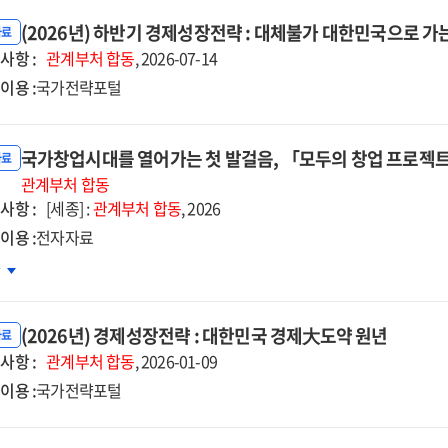
(2026년) 하반기 경제성장전략 : 대체불가 대한민국으로 가
자료
사항 :
관계부처
합동
, 2026-07-14
이용 :
국가전략포털
국가창업시대를 열어가는 첫 발걸음, 「모두의 창업 프로젝트
자료
관계부처
합동
사항 :
[세종] :
관계부처
합동
, 2026
이용 :
전자자료
가창업시대를
차
어가는
(2026년) 경제성장전략 : 대한민국 경제大도약 원년
음,
자료
사항 :
모두의
관계부처
합동
, 2026-01-09
업
이용 :
국가전략포털
로젝트」
진