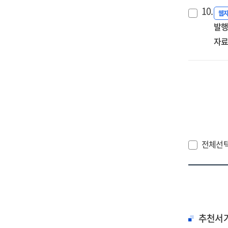
10.
웹
발행
자료
전체선
추천서