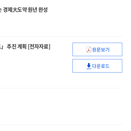
는 경제大도약 원년 완성
」 추진 계획 [전자자료]
원문보기
국가창업시대를
열어가는
다운로드
첫
국가창업시대를
발걸음,
열어가는
「모두의
첫
창업
발걸음,
프로젝트」
「모두의
추진
창업
계획
프로젝트」
[전자자료]
추진
계획