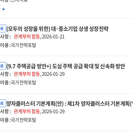
귀
차
증난치질환
(모두의 성장을 위한) 대･중소기업 상생 성장전략
원
자료
사항 :
화방안
관계부처
합동
, 2026-01-21
자자료]
이용 :
국가전략포털
귀
(9.7 주택공급 방안+) 도심 주택 공급 확대 및 신속화 방안
자료
증난치질환자를
사항 :
관계부처
합동
, 2026-01-29
한
이용 :
국가전략포털
망의
걸음
양자클러스터 기본계획(안) : 제1차 양자클러스터 기본계획(‘2
자료
사항 :
관계부처
합동
, 2026-01-29
이용 :
국가전략포털