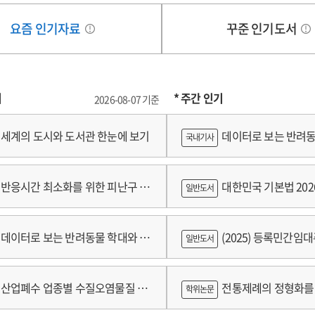
요즘 인기자료
꾸준 인기도서
기
* 주간 인기
2026-08-07 기준
세계의 도시와 도서관 한눈에 보기
데이터로 보는 반려동
국내기사
쟁
반응시간 최소화를 위한 피난구 유
대한민국 기본법 202
일반도서
 및 설치 기준 개발
데이터로 보는 반려동물 학대와 분
(2025) 등록민간임
일반도서
람
산업폐수 업종별 수질오염물질 배
전통제례의 정형화를 
학위논문