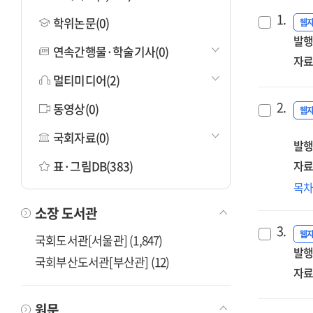
1.
학위논문(0)
웹
발행
연속간행물·학술기사(0)
자료
멀티미디어(2)
2.
동영상(0)
웹
국회자료(0)
발행
표·그림DB(383)
자료
국
목
열
소장 도서관
첫
3.
발걸
웹
국회도서관[서울관] (1,847)
발행
「
국회부산도서관[부산관] (12)
창
자료
프
추
원문