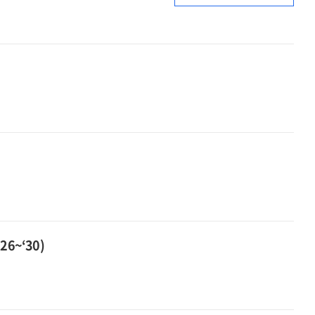
지원
·
강화방안
중증난치질환
[전자자료]
지원
:
강화방안
희귀
[전자자료]
·
:
중증난치질환자
희귀
위한
·
희망의
중증난치질환자
첫걸음
위한
희망의
첫걸음
6~‘30)