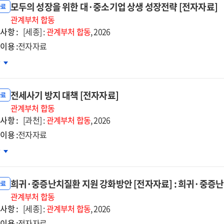
획
모두의 성장을 위한 대·중소기업 상생 성장전략 [전자자료]
자료
자자료]
관계부처
합동
사항 :
[세종] :
관계부처
합동
, 2026
이용 :
전자자료
두의
차
장을
한
전세사기 방지 대책 [전자자료]
자료
관계부처
합동
사항 :
소기업
[과천] :
관계부처
합동
, 2026
생
이용 :
전자자료
장전략
세사기
차
자자료]
지
책
희귀·중증난치질환 지원 강화방안 [전자자료] : 희귀·중증
자자료]
자료
관계부처
합동
사항 :
[세종] :
관계부처
합동
, 2026
이용 :
전자자료