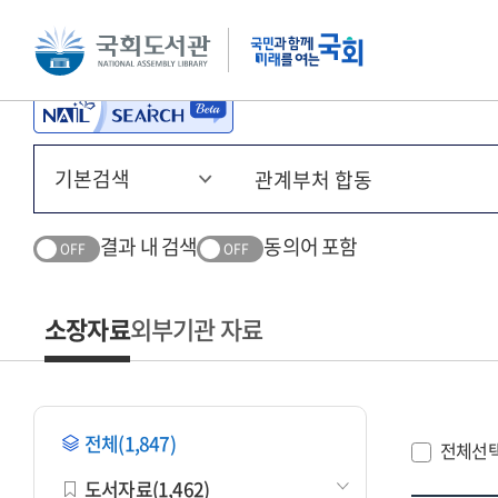
본문 바로가기
주메뉴 바로가기
결과 내 검색
동의어 포함
OFF
OFF
소장자료
외부기관 자료
전체(1,847)
전체선
도서자료(1,462)