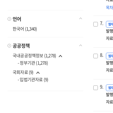
희
목
·
언어
중
7.
지
웹
한국어 (1,340)
발행
강
[전
자료
:
공공정책
희
8.
·
국내공공정책정보 (1,278)
웹
중
발행
- 정부기관 (1,278)
위
자료
국회자료 (9)
희
첫
- 입법기관자료 (9)
9.
웹
발행
자료