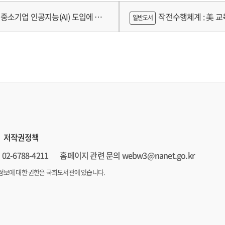
구축 고도화 연구
가제를 중심으로
중소기업 인공지능(AI) 도입에 따
작전수행체계 : 美 교육
일반도서
 인식의 탐색적 연구 : 창원시 제조
로그램 참가기업을 중심으로
저작권정책
02-6788-4211
홈페이지 관련 문의 webw3@nanet.go.kr
정보에 대한 권한은 국회도서관에 있습니다.