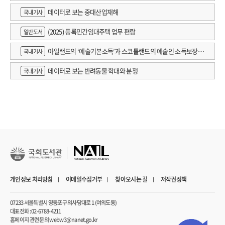
데이터로 보는 중대산업재해
국내기사
(2025) 등록민간임대주택 업무 편람
일반도서
아일랜드의 ‘예술기본소득’과 스코틀랜드의 예술인 소득보장정
국내기사
책 논의
데이터로 보는 반려동물 학대와 분쟁
국내기사
개인정보 처리방침
이메일수집거부
찾아오시는 길
저작권정책
07233 서울특별시 영등포구 의사당대로 1 (여의도동)
대표전화 : 02-6788-4211
홈페이지 관련 문의 webw3@nanet.go.kr