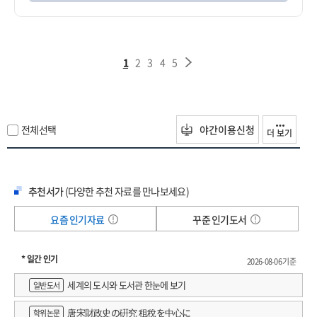
1
2
3
4
5
전체선택
야간이용신청
더 보기
추천서가
(다양한 추천 자료를 만나보세요)
요즘 인기자료
꾸준 인기도서
* 일간 인기
2026-08-06 기준
세계의 도시와 도서관 한눈에 보기
일반도서
唐宋財政史の硏究 租稅を中心に
학위논문