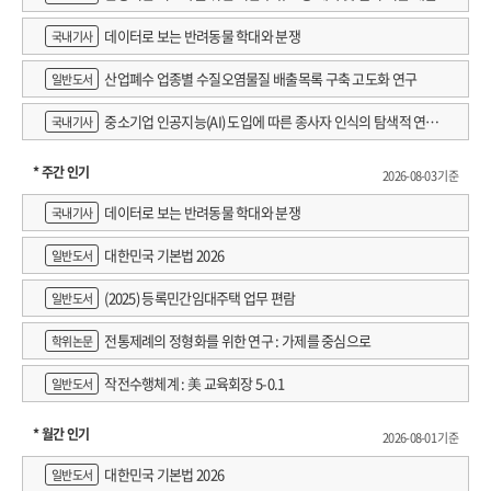
데이터로 보는 반려동물 학대와 분쟁
국내기사
산업폐수 업종별 수질오염물질 배출목록 구축 고도화 연구
일반도서
중소기업 인공지능(AI) 도입에 따른 종사자 인식의 탐색적 연구 :
국내기사
창원시 제조AI 프로그램 참가기업을 중심으로
* 주간 인기
2026-08-03 기준
데이터로 보는 반려동물 학대와 분쟁
국내기사
대한민국 기본법 2026
일반도서
(2025) 등록민간임대주택 업무 편람
일반도서
전통제례의 정형화를 위한 연구 : 가제를 중심으로
학위논문
작전수행체계 : 美 교육회장 5-0.1
일반도서
* 월간 인기
2026-08-01 기준
대한민국 기본법 2026
일반도서