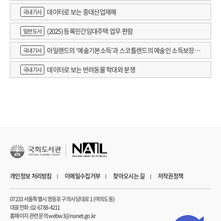
데이터로 보는 중대산업재해
국내기사
(2025) 등록민간임대주택 업무 편람
일반도서
아일랜드의 ‘예술기본소득’과 스코틀랜드의 예술인 소득보장정
국내기사
책 논의
데이터로 보는 반려동물 학대와 분쟁
국내기사
개인정보 처리방침
이메일수집거부
찾아오시는 길
저작권정책
07233 서울특별시 영등포구 의사당대로 1 (여의도동)
대표전화 : 02-6788-4211
홈페이지 관련 문의 webw3@nanet.go.kr