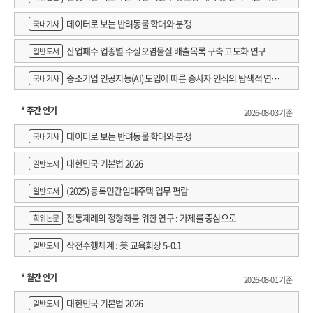
데이터로 보는 반려동물 학대와 분쟁
국내기사
산업폐수 업종별 수질오염물질 배출목록 구축 고도화 연구
일반도서
중소기업 인공지능(AI) 도입에 따른 종사자 인식의 탐색적 연구 :
국내기사
창원시 제조AI 프로그램 참가기업을 중심으로
* 주간 인기
2026-08-03 기준
데이터로 보는 반려동물 학대와 분쟁
국내기사
대한민국 기본법 2026
일반도서
(2025) 등록민간임대주택 업무 편람
일반도서
전통제례의 정형화를 위한 연구 : 가제를 중심으로
학위논문
작전수행체계 : 美 교육회장 5-0.1
일반도서
* 월간 인기
2026-08-01 기준
대한민국 기본법 2026
일반도서