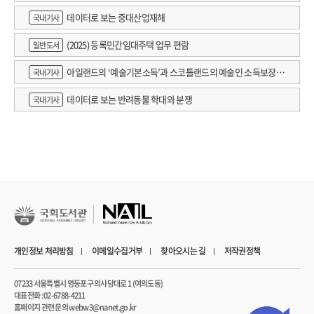
데이터로 보는 중대산업재해
국내기사
(2025) 등록민간임대주택 업무 편람
일반도서
아일랜드의 ‘예술기본소득’과 스코틀랜드의 예술인 소득보장정
국내기사
책 논의
데이터로 보는 반려동물 학대와 분쟁
국내기사
개인정보 처리방침
이메일수집거부
찾아오시는 길
저작권정책
07233 서울특별시 영등포구 의사당대로 1 (여의도동)
대표전화 : 02-6788-4211
홈페이지 관련 문의 webw3@nanet.go.kr