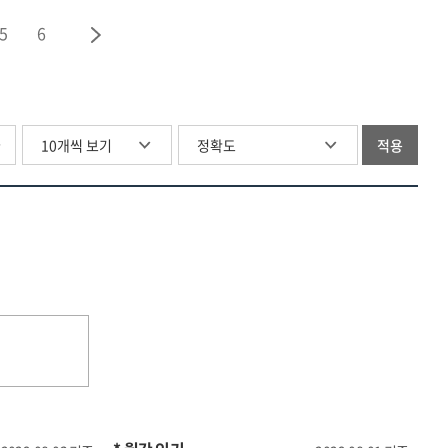
5
6
글
적용