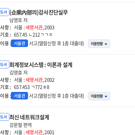
(企業內部의)감사진단실무
반도서
남영호 저
사항 :
서울 :
세명서관
, 2003
기호 :
657.45 ㄴ212ㄱㄱㅈ
이용 :
서고(열람신청 후 1층 대출대)
서울관
이용현황
회계정보시스템 : 이론과 설계
반도서
김영효 저
사항 :
서울 :
세명서관
, 2002
기호 :
657.453 ㄱ772ㅎ8
이용 :
서고(열람신청 후 1층 대출대)
서울관
이용현황
최신 네트워크설계
반도서
강문철 편역
사항 :
서울 :
세명서관
, 2001