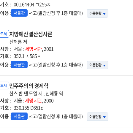
기호 :
001.64404 ㄱ255ㅊ
이용 :
서고(열람신청 후 1층 대출대)
서울관
이용현황
지방예산결산심사론
반도서
신해룡 저
사항 :
서울 :
세명서관
, 2001
기호 :
352.1 ㅅ585ㅈ
이용 :
서고(열람신청 후 1층 대출대)
서울관
이용현황
민주주의의 경제학
반도서
한스 반 덴 도엘 저 ; 신해룡 역
사항 :
서울 :
세명서관
, 2000
기호 :
330.155 D651d
이용 :
서고(열람신청 후 1층 대출대)
서울관
이용현황