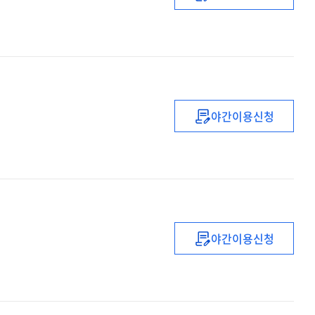
최신
네트워크설계
야간이용신청
지방예산결산심
야간이용신청
민주주의의
경제학