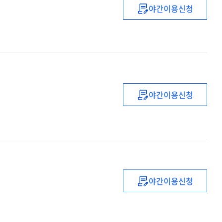
야간이용신청
무궁화
:
무궁화란
어떤
꽃인가
:
나라꽃
야간이용신청
사랑을
점포창업
위한
실천프로세스
필독서
:
성공창업의
기본과
원칙배우기
야간이용신청
(소비자금융
중심의)
여신금융실무