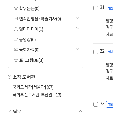
31.
학위논문(0)
일
연속간행물·학술기사(0)
발행
청구
멀티미디어(1)
자료
동영상(0)
국회자료(0)
32.
일
표·그림DB(0)
발행
청구
소장 도서관
자료
국회도서관[서울관] (67)
국회부산도서관[부산관] (13)
33.
일
원문