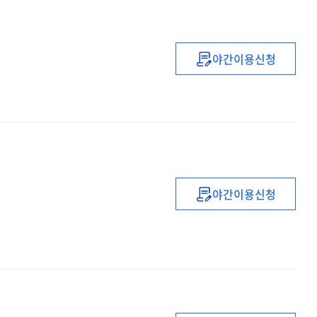
야간이용신청
지방예산결산심
야간이용신청
예산정책론
:
예산결산과
재정정책