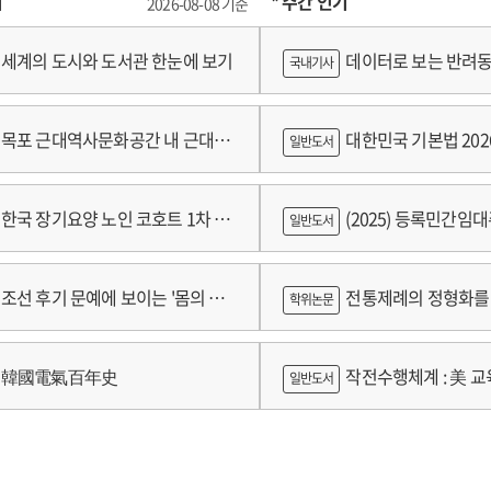
기
* 주간 인기
2026-08-08 기준
세계의 도시와 도서관 한눈에 보기
데이터로 보는 반려동
국내기사
쟁
목포 근대역사문화공간 내 근대건
대한민국 기본법 202
일반도서
 기록화보고서
한국 장기요양 노인 코호트 1차 추
(2025) 등록민간임
일반도서
 2024년 건강보험연구원 정규연구
람
조선 후기 문예에 보이는 '몸의 욕
전통제례의 정형화를 
학위논문
 양상 연구
가제를 중심으로
韓國電氣百年史
작전수행체계 : 美 교육
일반도서