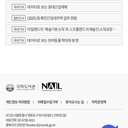
데이터로 보는 중대산업재해
국내기사
(2025) 등록민간임대주택 업무 편람
일반도서
아일랜드의 ‘예술기본소득’과 스코틀랜드의 예술인 소득보장정
국내기사
책 논의
데이터로 보는 반려동물 학대와 분쟁
국내기사
개인정보 처리방침
이메일수집거부
찾아오시는 길
저작권정책
07233 서울특별시 영등포구 의사당대로 1 (여의도동)
대표전화 : 02-6788-4211
홈페이지 관련 문의 webw3@nanet.go.kr