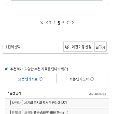
3
4
5
6
7
전체선택
야간이용신청
더 보기
추천서가
(다양한 추천 자료를 만나보세요)
요즘 인기자료
꾸준 인기도서
* 일간 인기
2026-08-06 기준
세계의 도시와 도서관 한눈에 보기
일반도서
唐宋財政史の硏究 租稅を中心に
학위논문