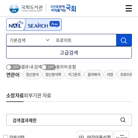
본문 바로가기
주메뉴 바로가기
고급검색
결과 내 검색
동의어 포함
OFF
OFF
연관어
정신분석
정신분석학
지그문트
꿈의해석
라캉
프로이트이
소장자료
외부기관 자료
검색결과제한
전체선택
야간이용신청