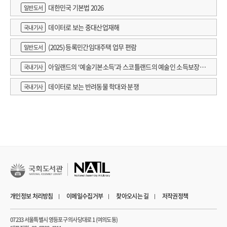
대한민국 기본법 2026
일반도서
데이터로 보는 중대산업재해
국내기사
(2025) 등록민간임대주택 업무 편람
일반도서
아일랜드의 ‘예술기본소득’과 스코틀랜드의 예술인 소득보장정
국내기사
책 논의
데이터로 보는 반려동물 학대와 분쟁
국내기사
개인정보 처리방침
이메일수집거부
찾아오시는 길
저작권정책
07233 서울특별시 영등포구 의사당대로 1 (여의도동)