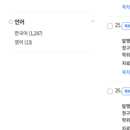
서
조
목
on
매
로
Na
중
(G.
Juji
언어
25.
Ros
학
한국어 (1,287)
의
발행
관
영어 (13)
청구
편
학위
「Pe
Mes
자료
Sol
어
목
에
심
관
소
연
26.
출
학
미
발행
영
청구
관
학위
탐
자료