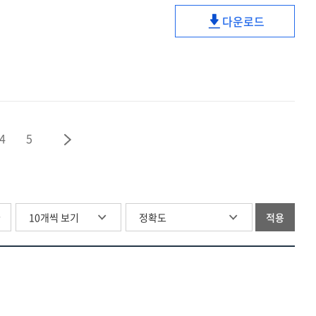
양식에
본회퍼의
=
관한
다운로드
그리스도론적
디트리히
Theological
연구
교회이해에
본회퍼의
discussion
=
관한
그리스도론적
of
Theological
연구
교회이해에
'good
discussion
:
관한
works'
of
『성도의
연구
:
'good
교제』
:
a
4
5
works'
와
『성도의
study
:
『그리스도론』
교제』
on
a
을
와
the
study
중심으로
『그리스도론』
lifestyle
on
을
of
글
적용
the
중심으로
the
lifestyle
missional
of
church
the
missional
church