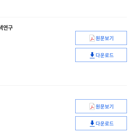
Juji
의
(G.
관현악
Rossini)
편성
의
「Petite
관현악
탐색연구
Messe
편성
원문보기
Solennelle」
「Petite
어머니의
에
Messe
심리적
관한
다운로드
Solennelle」
소진이
어머니의
연구
에
출산요인에
심리적
관한
미치는
소진이
연구
영향에
출산요인에
관한
미치는
탐색연구
영향에
관한
원문보기
탐색연구
교육소외
학생의
다운로드
학교사회복지
교육소외
경험에
학생의