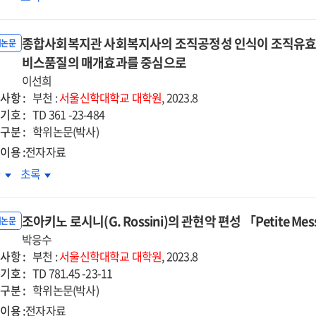
심으로
중심으로
본성결교회의
일본성결교회의
림론
재림론
종합사회복지관 사회복지사의 조직공정성 인식이 조직유효성
:
위논문
카다
비스품질의 매개효과를 중심으로
나카다
지를
주지를
이선희
심으로
중심으로
사항 :
부천 :
서울신학대학교
대학원
, 2023.8
=
기호 :
TD 361 -23-484
trine
Doctrine
구분 :
학위논문(박사)
of
이용 :
전자자료
ond
second
합사회복지관
종합사회복지관
차
초록
ming
coming
회복지사의
사회복지사의
in
직공정성
조직공정성
the
조아키노 로시니(G. Rossini)의 관현악 편성 「Petite Mes
식이
인식이
위논문
ly
early
직유효성에
박응수
조직유효성에
anese
Japanese
사항 :
치는
미치는
부천 :
서울신학대학교
대학원
, 2023.8
iness
Holiness
기호 :
향
영향
TD 781.45 -23-11
rch
Church
구분 :
:
학위논문(박사)
:
신행동과
혁신행동과
이용 :
전자자료
used
focused