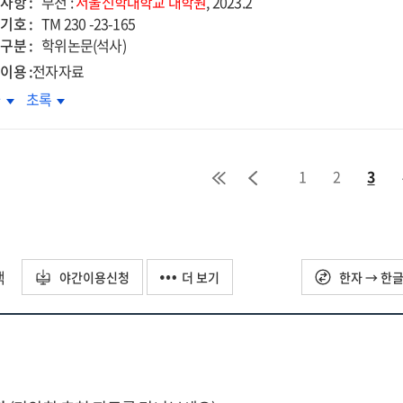
사항 :
부천 :
서울신학대학교
대학원
, 2023.2
회의
교회의
기호 :
TM 230 -23-165
의
삶의
구분 :
학위논문(석사)
식에
양식에
이용 :
전자자료
한
관한
트리히
디트리히
차
초록
구
연구
회퍼의
본회퍼의
=
리스도론적
그리스도론적
ological
Theological
회이해에
교회이해에
cussion
discussion
1
2
3
한
관한
of
구
연구
od
'good
:
ks'
works'
성도의
『성도의
:
제』
교제』
택
야간이용신청
더 보기
한자 → 한
a
와
dy
study
그리스도론』
『그리스도론』
on
을
the
심으로
중심으로
style
lifestyle
of