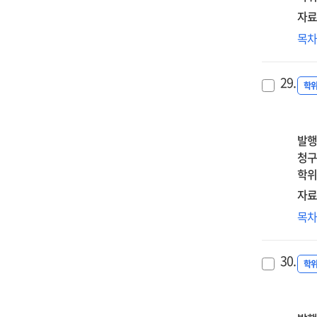
·
자료
선
장
목
관
감
이
29.
미
학
영
:
직
발행
직
청구
순
학위
매
자료
중
'착
목
행실
대
30.
신
학
논
:
선