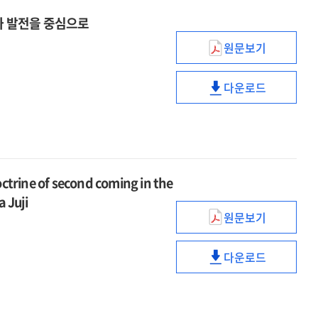
와 발전을 중심으로
원문보기
존
웨슬리의
다운로드
성만찬
존
이해와
웨슬리의
실행에
성만찬
관한
이해와
역사적
실행에
연구
관한
 of second coming in the
:
역사적
 Juji
변화와
연구
원문보기
초기
발전을
:
일본성결교회의
중심으로
변화와
다운로드
재림론
초기
발전을
:
일본성결교회의
중심으로
나카다
재림론
주지를
: