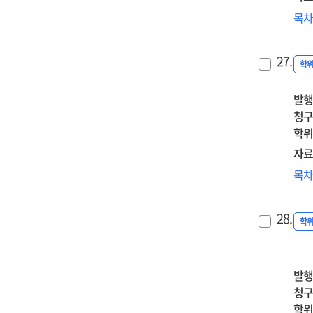
교
목
학
학
27.
경
학
대
발행
내
청구
탐
학위
자료
교
목
위
교
28.
필
학
연
:
예
발행
·
청구
교
학위