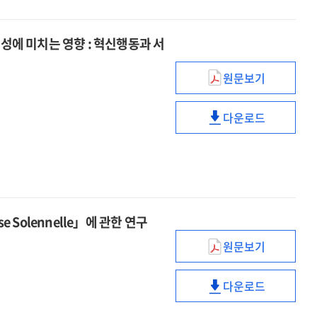
중심으로
나카다
=
주지를
에 미치는 영향 : 혁신행동과 서
Doctrine
중심으로
of
=
second
원문보기
Doctrine
종합사회복지관
coming
of
사회복지사의
in
second
다운로드
조직공정성
종합사회복지관
the
coming
인식이
사회복지사의
early
in
조직유효성에
조직공정성
Japanese
the
미치는
인식이
Holiness
early
영향
조직유효성에
Church
Japanese
:
미치는
:
Holiness
se Solennelle」에 관한 연구
혁신행동과
영향
focused
Church
서비스품질의
:
원문보기
on
:
조아키노
매개효과를
혁신행동과
Nakada
focused
로시니
중심으로
서비스품질의
Juji
다운로드
on
(G.
조아키노
매개효과를
Nakada
Rossini)
로시니
중심으로