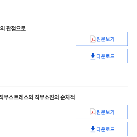
대한
학교사회복지
내러티브
경험에
탐구
대한
내러티브
교의 관점으로
탐구
원문보기
교회성장을
위한
다운로드
교회음악의
교회성장을
필요성
위한
연구
교회음악의
:
필요성
예배
연구
·
:
 직무스트레스와 직무소진의 순차적
교육
예배
·
·
원문보기
장애인활동지원
선교의
교육
감정노동이
관점으로
·
다운로드
이직의도에
장애인활동지원
선교의