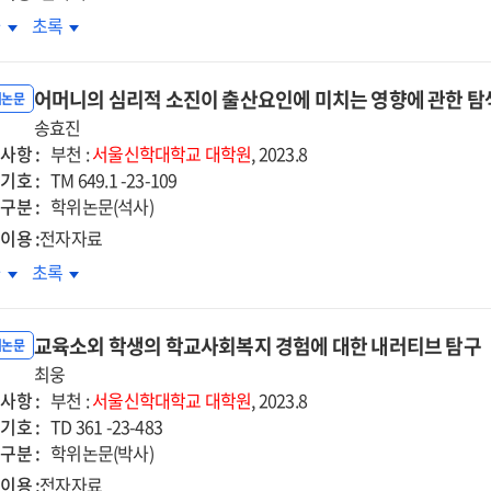
비스품질의
서비스품질의
아키노
조아키노
차
초록
on
개효과를
매개효과를
시니
로시니
kada
Nakada
심으로
중심으로
(G.
Juji
어머니의 심리적 소진이 출산요인에 미치는 영향에 관한 
sini)
Rossini)
위논문
송효진
의
사항 :
현악
관현악
부천 :
서울신학대학교
대학원
, 2023.8
기호 :
성
편성
TM 649.1 -23-109
구분 :
tite
「Petite
학위논문(석사)
se
Messe
이용 :
전자자료
ennelle」
Solennelle」
머니의
어머니의
차
초록
에
리적
심리적
한
관한
진이
소진이
구
연구
교육소외 학생의 학교사회복지 경험에 대한 내러티브 탐구
산요인에
출산요인에
위논문
치는
최웅
미치는
사항 :
향에
영향에
부천 :
서울신학대학교
대학원
, 2023.8
기호 :
한
관한
TD 361 -23-483
구분 :
색연구
탐색연구
학위논문(박사)
이용 :
전자자료