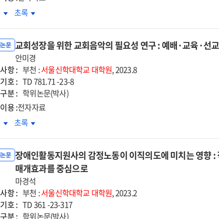
육소외
교육소외
차
초록
생의
학생의
교사회복지
학교사회복지
교회성장을 위한 교회음악의 필요성 연구 : 예배·교육·선
험에
경험에
위논문
한
안미경
대한
사항 :
러티브
내러티브
부천 :
서울신학대학교
대학원
, 2023.8
기호 :
구
탐구
TD 781.71 -23-8
구분 :
학위논문(박사)
이용 :
전자자료
회성장을
교회성장을
차
초록
한
위한
회음악의
교회음악의
장애인활동지원사의 감정노동이 이직의도에 미치는 영향 :
요성
필요성
위논문
구
매개효과를 중심으로
연구
:
마경석
배
예배
사항 :
부천 :
서울신학대학교
대학원
, 2023.2
·
기호 :
TD 361 -23-317
육
교육
구분 :
학위논문(박사)