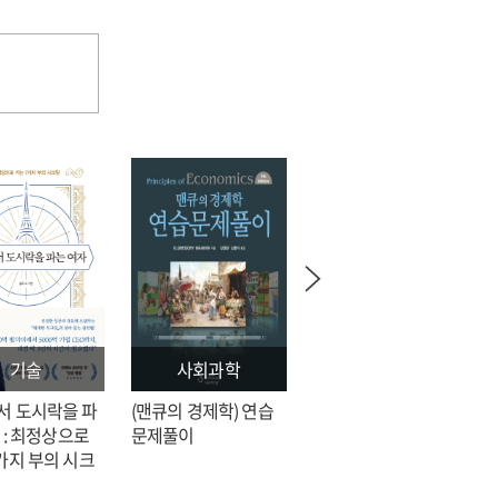
기술
사회과학
문학
서 도시락을 파
(맨큐의 경제학) 연습
전지적 독자 시점 = 싱
 : 최정상으로
문제풀이
숑 장편소설
가지 부의 시크