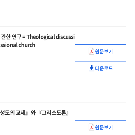
미치는
감정노동이
관점으로
영향
이직의도에
:
미치는
직무스트레스와
영향
직무소진의
:
구 = Theological discussi
순차적
직무스트레스와
매개효과를
missional church
직무소진의
중심으로
원문보기
순차적
'착한
매개효과를
행실'에
중심으로
다운로드
대한
'착한
신학적
행실'에
논의
대한
:
신학적
선교적
논의
교회의
:
 『성도의 교제』와 『그리스도론』
삶의
선교적
양식에
교회의
관한
원문보기
삶의
디트리히
연구