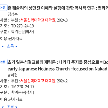
존 웨슬리의 성만찬 이해와 실행에 관한 역사적 연구 : 변화
위논문
김성수
사항 :
부천 :
서울신학대학교
대학원
, 2024.8
기호 :
TD 270 -24-19
구분 :
학위논문(박사)
이용 :
전자자료
존
차
초록
슬리의
웨슬리의
만찬
성만찬
초기 일본성결교회의 재림론 : 나카다 주지를 중심으로 = Doctrine
해와
이해와
위논문
행에
early Japanese Holiness Church : focused on Nakada
실행에
한
관한
남하현
사적
역사적
사항 :
부천 :
서울신학대학교
대학원
, 2024.2
구
연구
기호 :
TM 270 -24-17
:
구분 :
학위논문(석사)
화와
변화와
이용 :
전자자료
전을
발전을
기
초기
차
초록