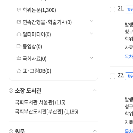
21.
학위논문(1,300)
학
연속간행물·학술기사(0)
발행
청구
멀티미디어(0)
학위
동영상(0)
자료
존
목
국회자료(0)
웨
성
표·그림DB(0)
22.
이
학
실
소장 도서관
관
역
발행
국회도서관[서울관] (115)
연
청구
국회부산도서관[부산관] (1,185)
:
학위
변
자료
발
초
원문
목