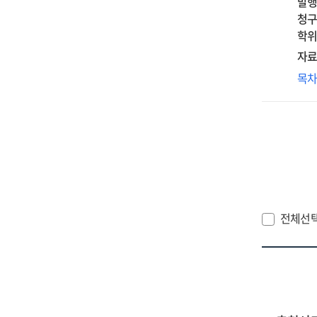
발행
교
청구
삶
학위
양
자료
관
디
목
연
본
=
그
The
교
dis
관
of
연
'go
:
wor
『
:
교
전체선
a
와
stu
『
on
을
the
중
life
of