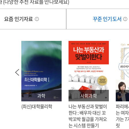
가
(다양한 추천 자료를 만나보세요)
the
sional
missional
rch
church
요즘 인기자료
꾸준 인기도서
과학
사회과학
: 김호
(최신)대학물리학
나는 부동산과 맞벌이
파리에
한다 : 배우자 대신 꼬
는 여자
박꼬박 월급을 가져오
가는 7
는 시스템 만들기
릿