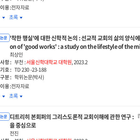
·
이용 :
전자자료
교의
선교의
애인활동지원사의
장애인활동지원사의
차
초록
점으로
관점으로
정노동이
감정노동이
직의도에
이직의도에
'착한 행실'에 대한 신학적 논의 : 선교적 교회의 삶의 양식에 관한 연
치는
미치는
위논문
향
on of 'good works' : a study on the lifestyle of the 
영향
:
최상인
무스트레스와
직무스트레스와
사항 :
부천 :
서울신학대학교
대학원
, 2023.2
무소진의
직무소진의
기호 :
TD 230 -23-188
차적
순차적
구분 :
학위논문(박사)
개효과를
매개효과를
이용 :
전자자료
심으로
중심으로
한
'착한
차
초록
'에
행실'에
한
대한
디트리히 본회퍼의 그리스도론적 교회이해에 관한 연구 :
학적
신학적
위논문
의
을 중심으로
논의
:
전진
교적
선교적