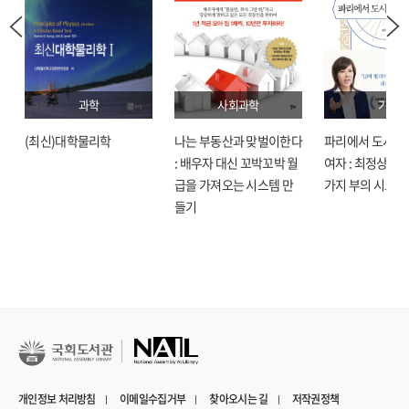
과학
사회과학
기술
(최신)대학물리학
나는 부동산과 맞벌이한다
파리에서 도시락
: 배우자 대신 꼬박꼬박 월
여자 : 최정상으로
급을 가져오는 시스템 만
가지 부의 시크릿
들기
개인정보 처리방침
이메일수집거부
찾아오시는 길
저작권정책