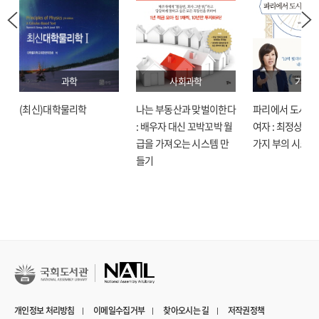
과학
사회과학
기술
(최신)대학물리학
나는 부동산과 맞벌이한다
파리에서 도시락
: 배우자 대신 꼬박꼬박 월
여자 : 최정상으로
급을 가져오는 시스템 만
가지 부의 시크릿
들기
개인정보 처리방침
이메일수집거부
찾아오시는 길
저작권정책