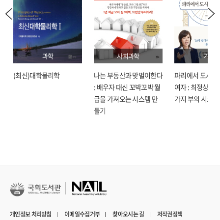
과학
사회과학
기술
(최신)대학물리학
나는 부동산과 맞벌이한다
파리에서 도시락
: 배우자 대신 꼬박꼬박 월
여자 : 최정상으로
급을 가져오는 시스템 만
가지 부의 시크릿
들기
개인정보 처리방침
이메일수집거부
찾아오시는 길
저작권정책