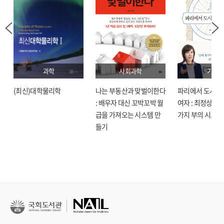
과학
사회과학
기술
(최신)대학물리학
나는 부동산과 맞벌이한다
파리에서 도시락
: 배우자 대신 꼬박꼬박 월
여자 : 최정상으로
급을 가져오는 시스템 만
가지 부의 시크릿
들기