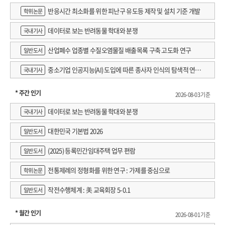
반응시간 최소화를 위한 피난구 유도등 제작 및 설치 기준 개발
학위논문
데이터로 보는 반려동물 학대와 분쟁
국내기사
산업폐수 업종별 수질오염물질 배출목록 구축 고도화 연구
일반도서
중소기업 인공지능(AI) 도입에 따른 종사자 인식의 탐색적 연구 :
국내기사
창원시 제조AI 프로그램 참가기업을 중심으로
* 주간 인기
2026-08-03 기준
데이터로 보는 반려동물 학대와 분쟁
국내기사
대한민국 기본법 2026
일반도서
(2025) 등록민간임대주택 업무 편람
일반도서
전통제례의 정형화를 위한 연구 : 가제를 중심으로
학위논문
작전수행체계 : 美 교육회장 5-0.1
일반도서
* 월간 인기
2026-08-01 기준