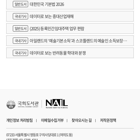
대한민국 기본법 2026
일반도서
데이터로 보는 중대산업재해
국내기사
(2025) 등록민간임대주택 업무 편람
일반도서
아일랜드의 ‘예술기본소득’과 스코틀랜드의 예술인 소득보장정
국내기사
책 논의
데이터로 보는 반려동물 학대와 분쟁
국내기사
개인정보 처리방침
이메일수집거부
찾아오시는 길
저작권정책
07233 서울특별시 영등포구 의사당대로 1 (여의도동)