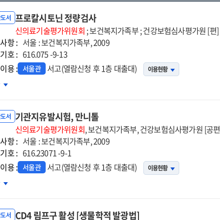
프로칼시토닌 정량검사
반도서
신의료기술평가위원회
; 보건복지가족부 ; 건강보험심사평가원 [편]
사항 :
서울 : 보건복지가족부, 2009
기호 :
616.075 -9-13
이용 :
서고(열람신청 후 1층 대출대)
서울관
이용현황
로칼시토닌
차
량검사
기관지유발시험, 만니톨
반도서
신의료기술평가위원회
, 보건복지가족부, 건강보험심사평가원 [공편
사항 :
서울 : 보건복지가족부, 2009
기호 :
616.23071 -9-1
이용 :
서고(열람신청 후 1층 대출대)
서울관
이용현황
관지유발시험,
차
니톨
CD4 림프구 활성 [생물학적 발광법]
반도서