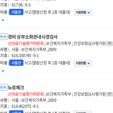
기호 :
617.96 -9-3
이용 :
서고(열람신청 후 1층 대출대)
서울관
이용현황
속적
차
절강내
증조절법
경비 상부소화관내시경검사
반도서
신의료기술평가위원회
; 보건복지가족부 ; 건강보험심사평가원 [편]
사항 :
서울 : 보건복지가족부, 2009
기호 :
616.330745 -9-1
이용 :
서고(열람신청 후 1층 대출대)
서울관
이용현황
비
차
부소화관내시경검사
뉴로체크
반도서
신의료기술평가위원회
; 보건복지가족부 ; 건강보험심사평가원 [편]
사항 :
서울 : 보건복지가족부, 2009
기호 :
616.462075 -9-1