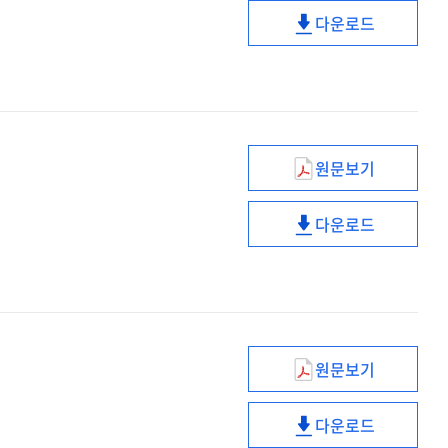
관절강내
다운로드
통증조절법
지속적
관절강내
통증조절법
원문보기
경비
상부소화관내시
다운로드
경비
상부소화관내시
원문보기
뉴로체크
다운로드
뉴로체크