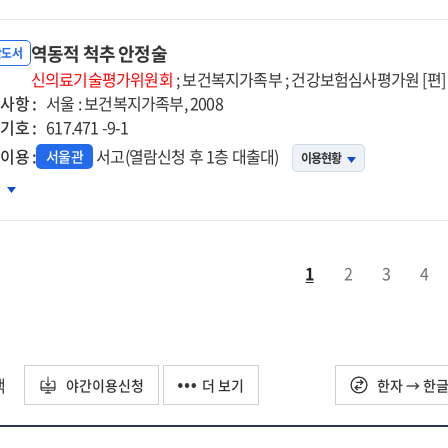
스다이레이저
술
역동적 척추 안정술
반도서
신의료기술평가위원회
; 보건복지가족부 ; 건강보험심사평가원 [편]
사항 :
서울 : 보건복지가족부, 2008
기호 :
617.471 -9-1
이용 :
서고(열람신청 후 1층 대출대)
서울관
이용현황
동적
차
추
정술
1
2
3
4
택
야간이용신청
더 보기
한자 → 한