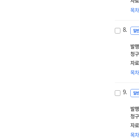
자료
뉴
목
8.
일
발행
청구
자료
D4
목
결실
중
9.
일
발행
청구
자료
후
목