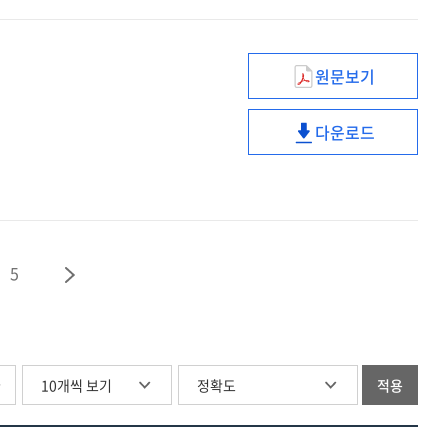
원문보기
역동적
척추
다운로드
안정술
역동적
척추
안정술
5
글
적용