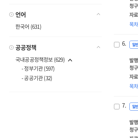
청구
언어
자료
지
목
한국어 (631)
관
통
6.
일
공공정책
국내공공정책정보 (629)
발행
청구
- 정부기관 (597)
자료
- 공공기관 (32)
경
목
상
7.
일
발행
청구