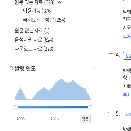
원문 있는 자료 (630)
- 이용가능 (376)
발행
청구
- 국회도서관방문 (254)
자료
원문 없는 자료 (1)
CD
목
음성지원 자료 (624)
림
다운로드 자료 (373)
활
4.
[생
일
발광
발행 연도
발행
청구
자료
동
목
2008
2008
2009
2009
2010
2010
2014
2014
2017
2017
2018
2018
2019
2019
2020
2020
2021
2021
2022
2022
2023
2023
2024
2024
2025
2025
2026
2026
5.
일
-
발행