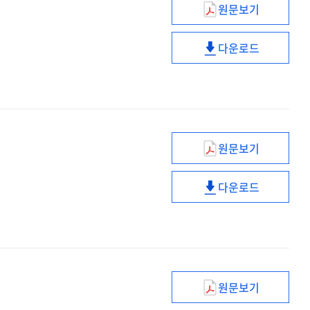
원문보기
CD4
림프구
다운로드
활성
CD4
[생물학적
림프구
발광법]
활성
[생물학적
발광법]
원문보기
동종진피이식술
다운로드
동종진피이식술
원문보기
지속적