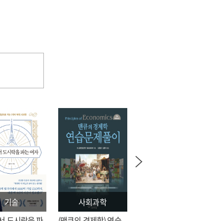
기술
사회과학
문학
서 도시락을 파
(맨큐의 경제학) 연습
전지적 독자 시점 = 싱