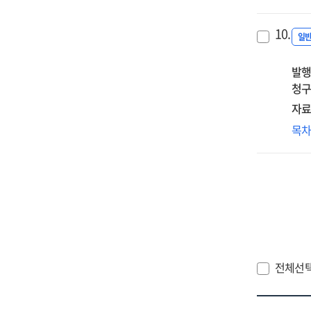
펄
수
10.
일
발행
청구
자료
역
목
척
안
전체선