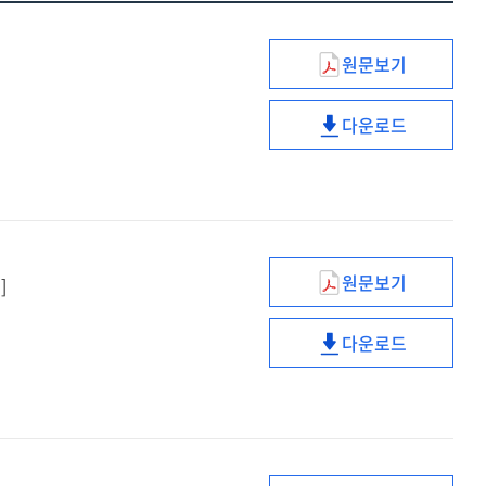
원문보기
프로칼시토닌
정량검사
다운로드
프로칼시토닌
정량검사
원문보기
]
기관지유발시험,
만니톨
다운로드
기관지유발시험,
만니톨