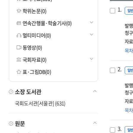
1.
학위논문(0)
일
연속간행물·학술기사(0)
발행
청구
멀티미디어(0)
자료
동영상(0)
프
목
정
국회자료(0)
2.
일
표·그림DB(0)
발행
소장 도서관
청구
자료
국회도서관[서울관] (631)
기
목
만
원문
3.
일