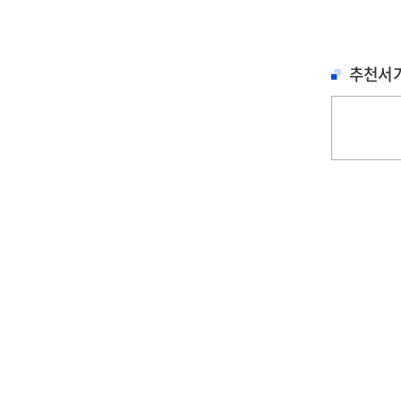
추천서
철학, 심리학
문학
문학
세이노의 가르침 : 피
홍학의 자리 : 정해연
불편한 편의점 