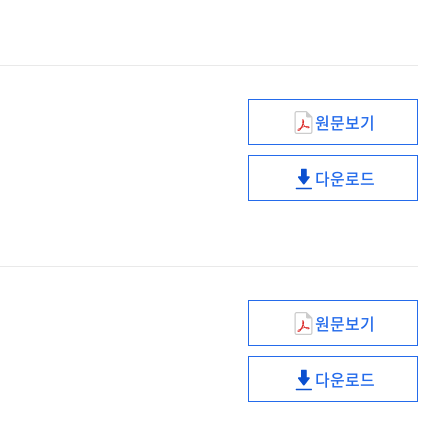
원문보기
D4Z4
결실/
다운로드
중복검사
D4Z4
결실/
중복검사
원문보기
후두내시경
펄스다이레이저
다운로드
수술
후두내시경
펄스다이레이저
수술