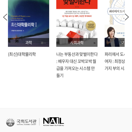
과학
사회과학
기술
(최신)대학물리학
나는 부동산과 맞벌이한다
파리에서 도시락
: 배우자 대신 꼬박꼬박 월
여자 : 최정상으로
급을 가져오는 시스템 만
가지 부의 시크릿
들기