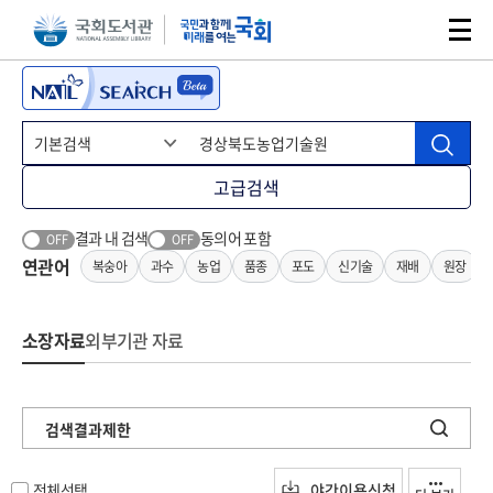
본문 바로가기
주메뉴 바로가기
고급검색
결과 내 검색
동의어 포함
OFF
OFF
연관어
복숭아
과수
농업
품종
포도
신기술
재배
원장
소장자료
외부기관 자료
검색결과제한
전체선택
야간이용신청