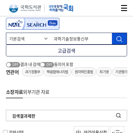
본문 바로가기
주메뉴 바로가기
고급검색
결과 내 검색
동의어 포함
OFF
OFF
연관어
과기정통부
핵융합에너지법
원자력진흥법
최기영
기관평가
소장자료
외부기관 자료
검색결과제한
전체선택
야간이용신청