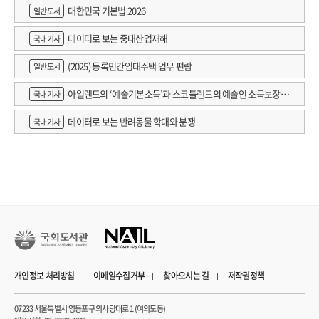
대한민국 기본법 2026
일반도서
데이터로 보는 중대산업재해
국내기사
(2025) 등록민간임대주택 업무 편람
일반도서
아일랜드의 ‘예술기본소득’과 스코틀랜드의 예술인 소득보장정
국내기사
책 논의
데이터로 보는 반려동물 학대와 분쟁
국내기사
개인정보 처리방침
이메일수집거부
찾아오시는 길
저작권정책
07233 서울특별시 영등포구 의사당대로 1 (여의도동)