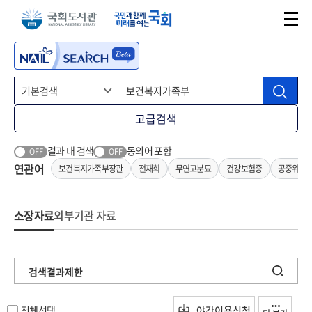
본문 바로가기
주메뉴 바로가기
고급검색
결과 내 검색
동의어 포함
OFF
OFF
연관어
보건복지가족부장관
전재희
무연고분묘
건강보험증
공중위생
소장자료
외부기관 자료
검색결과제한
전체선택
야간이용신청