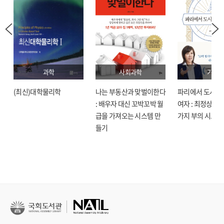
과학
사회과학
기술
(최신)대학물리학
나는 부동산과 맞벌이한다
파리에서 도시락
: 배우자 대신 꼬박꼬박 월
여자 : 최정상으로
급을 가져오는 시스템 만
가지 부의 시크릿
들기