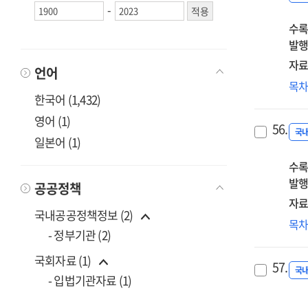
-
규
수록
체
발행
:
위
자료
언어
관
공
목
한국어 (1,432)
공
시
영어 (1)
56.
관
국
일본어 (1)
연
수록
발행
공공정책
자료
국내공공정책정보 (2)
오
목
- 정부기관 (2)
프
서
국회자료 (1)
57.
특
국
- 입법기관자료 (1)
관
연