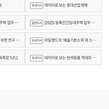
6
데이터로 보는 중대산업재해
국내기사
대주택 업무 편
(2025) 등록민간임대주택 업무 편
일반도서
람
위한 연구 :
아일랜드의 ‘예술기본소득’과 스코
국내기사
틀랜드의 예술인 소득보장정책 논의
회장 5-0.1
데이터로 보는 반려동물 학대와 분
국내기사
쟁