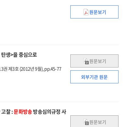
원문보기
공영방송의
공적가치평가
시스템에
관한
연구
한 탄생>을 중심으로
원문보기
권 제3호 (2012년 9월), pp.45-77
외부기관 원문
고찰 :
문화방송
방송심의규정 사
원문보기