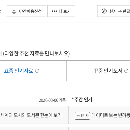
근
접근
접근
택
야간이용신청
더 보기
한자 → 한
가
(다양한 추천 자료를 만나보세요)
요즘 인기자료
꾸준 인기도서
기
* 주간 인기
2026-08-06 기준
세계의 도시와 도서관 한눈에 보기
데이터로 보는 반려동
국내기사