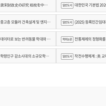
쟁
唐宋財政史の硏究 租稅を中心
대한민국 기본법 202
일반도서
중고층 모듈러 건축설계 및 엔지니
(2025) 등록민간임
일반도서
술개발 최종보고서
람
데이터로 보는 반려동물 학대와 분
전통제례의 정형화를 
학위논문
가제를 중심으로
학령인구 감소시대의 소규모학교
작전수행체계 : 美 교육
일반도서
향과 과제