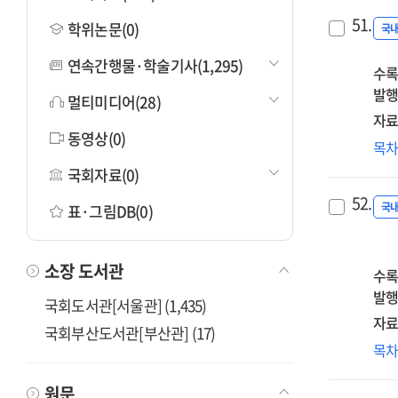
51.
학위논문(0)
국
연속간행물·학술기사(1,295)
수록
발행
멀티미디어(28)
자료
동영상(0)
CC
목
보
국회자료(0)
특
52.
선정
국
표·그림DB(0)
현
재
소장 도서관
관
수록
연
발행
국회도서관[서울관] (1,435)
자료
국회부산도서관[부산관] (17)
신
목
방
겸
원문