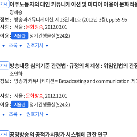
이주노동자의 대인 커뮤니케이션 및 미디어 이용이 문화적
쟁에서
논쟁에서
논쟁에서
내기사
용된
양혜승
적용된
적용된
정보 :
/
경쟁/
방송과커뮤니케이션. 제13권 제1호 (2012년 3월), pp.55-95
경쟁/
사항 :
업적
산업적
서울 :
문화방송
산업적
, 2012.03.01
점과
관점과
관점과
이용 :
정기간행물실(524호)
서울관
성/
다양성/
다양성/
주노동자의
이주노동자의
이주노동자의
차
초록
권호기사
익적
공익적
공익적
인
대인
대인
점
관점
관점
뮤니케이션
커뮤니케이션
커뮤니케이션
:
:
방송내용 심의기준 관련법·규정의 체계성 : 위임입법의 관
및
및
내기사
,
미국,
미국,
디어
조연하
미디어
미디어
,
독일,
독일,
정보 :
용이
이용이
방송과 커뮤니케이션 = Broadcasting and communication. 제13
이용이
국
한국
한국
화적응
문화적응
문화적응
례의
사례의
사례의
사항 :
트레스에
스트레스에
서울 :
문화방송
스트레스에
, 2012.12.01
교분석을
비교분석을
비교분석을
치는
미치는
미치는
이용 :
정기간행물실(524호)
서울관
심으로
중심으로
중심으로
향
영향
영향
송내용
방송내용
방송내용
차
초록
권호기사
의기준
심의기준
심의기준
련법
관련법
관련법
공영방송의 공적가치평가 시스템에 관한 연구
·
·
내기사