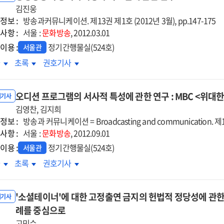
정의
김진웅
규정의
규정의
정보 :
계성
체계성
방송과커뮤니케이션. 제13권 제1호 (2012년 3월), pp.147-175
체계성
사항 :
:
서울 :
문화방송
:
, 2012.03.01
임입법의
위임입법의
위임입법의
이용 :
정기간행물실(524호)
서울관
점에서
관점에서
관점에서
영방송의
공영방송의
공영방송의
차
초록
권호기사
적가치평가
공적가치평가
공적가치평가
스템에
시스템에
시스템에
오디션 프로그램의 서사적 특성에 관한 연구 : MBC <위대
한
관한
관한
내기사
구
김영찬, 김지희
연구
연구
정보 :
방송과 커뮤니케이션 = Broadcasting and communication. 제13
사항 :
서울 :
문화방송
, 2012.09.01
이용 :
정기간행물실(524호)
서울관
디션
오디션
오디션
차
초록
권호기사
로그램의
프로그램의
프로그램의
사적
서사적
서사적
'소셜테이너'에 대한 고정출연 금지의 헌법적 정당성에 관한 
성에
특성에
특성에
내기사
한
례를 중심으로
관한
관한
구
연구
연구
고민수