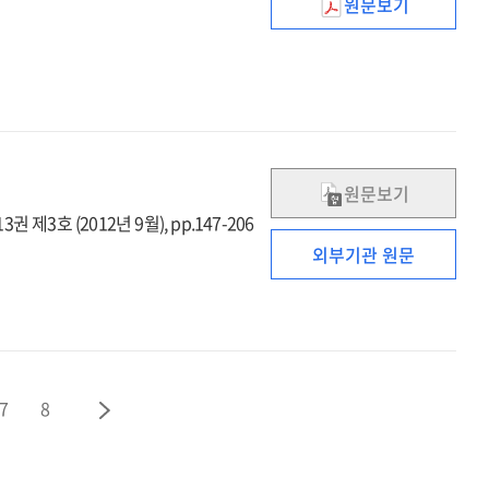
원문보기
동남아에서
한류의
특성과
문화취향의
초국가적
흐름
원문보기
권 제3호 (2012년 9월), pp.147-206
외부기관 원문
7
8