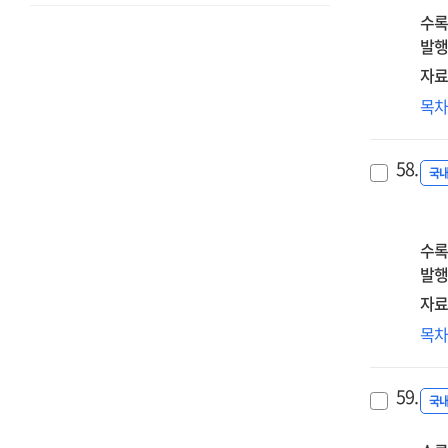
:
수록
MB
발행
&lt;
자료
위
'소
목
탄
대
&gt
고
을
58.
금
국
중
헌
정
관
수록
고
발행
:
자료
문
한
목
방
대
사
아
중
59.
(ido
국
시