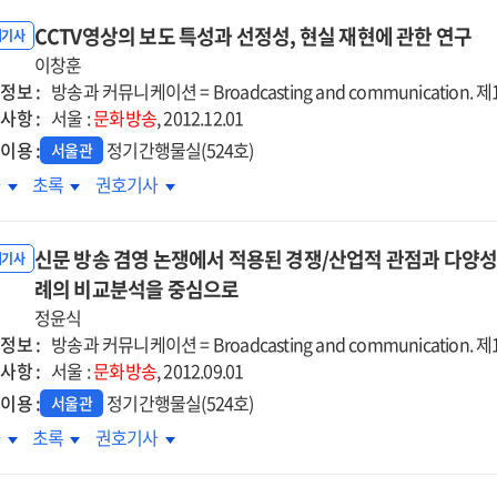
CCTV영상의 보도 특성과 선정성, 현실 재현에 관한 연구
내기사
이창훈
정보 :
방송과 커뮤니케이션 = Broadcasting and communication. 제13
사항 :
서울 :
문화방송
, 2012.12.01
이용 :
정기간행물실(524호)
서울관
TV영상의
CCTV영상의
CCTV영상의
차
초록
권호기사
도
보도
보도
성과
특성과
특성과
신문 방송 겸영 논쟁에서 적용된 경쟁/산업적 관점과 다양성/공
성,
선정성,
선정성,
내기사
실
례의 비교분석을 중심으로
현실
현실
현에
재현에
재현에
정윤식
한
관한
관한
정보 :
방송과 커뮤니케이션 = Broadcasting and communication. 제13
구
연구
연구
사항 :
서울 :
문화방송
, 2012.09.01
이용 :
정기간행물실(524호)
서울관
문
신문
신문
차
초록
권호기사
송
방송
방송
영
겸영
겸영