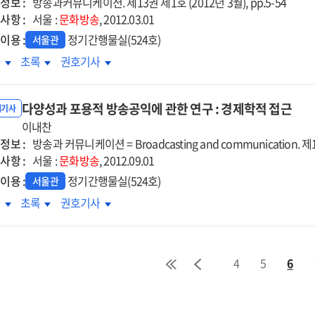
정보 :
동방식
작동방식
방송과커뮤니케이션. 제13권 제1호 (2012년 3월), pp.5-54
작동방식
사항 :
:
서울 :
문화방송
:
, 2012.03.01
이돌문화
아이돌문화
아이돌문화
이용 :
정기간행물실(524호)
서울관
산
생산
생산
남아에서
동남아에서
동남아에서
차
초록
권호기사
·
·
류의
한류의
한류의
비의
소비의
소비의
성과
특성과
특성과
중적
이중적
이중적
다양성과 포용적 방송공익에 관한 연구 : 경제학적 접근
화취향의
문화취향의
문화취향의
내기사
조에
구조에
구조에
국가적
이내찬
초국가적
초국가적
한
대한
대한
정보 :
름
흐름
방송과 커뮤니케이션 = Broadcasting and communication. 제13
흐름
색적
탐색적
탐색적
사항 :
서울 :
문화방송
, 2012.09.01
구
연구
연구
이용 :
정기간행물실(524호)
서울관
양성과
다양성과
다양성과
차
초록
권호기사
용적
포용적
포용적
송공익에
방송공익에
방송공익에
한
관한
관한
4
5
6
구
연구
연구
:
:
제학적
경제학적
경제학적