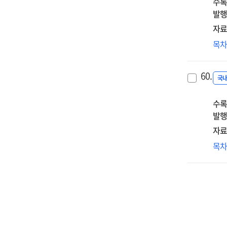
수록
작
발행
:
아
자료
생
동
목
·
한
소
특
이
60.
문
국
구
초
대
수록
흐
탐
발행
연
자료
다
목
포
방
관
연
:
경