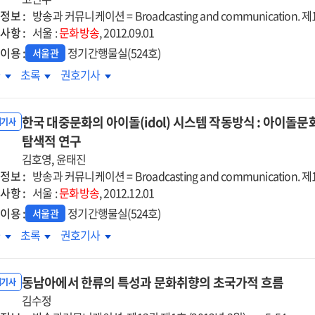
:
:
정보 :
방송과 커뮤니케이션 = Broadcasting and communication. 제13
C
MBC
MBC
사항 :
서울 :
문화방송
, 2012.09.01
&lt;
&lt;
이용 :
정기간행물실(524호)
서울관
대한
위대한
위대한
셜테이너'에
'소셜테이너'에
'소셜테이너'에
차
초록
권호기사
생
탄생
탄생
한
대한
대한
;
&gt;
&gt;
정출연
고정출연
고정출연
을
을
한국 대중문화의 아이돌(idol) 시스템 작동방식 : 아이돌
지의
금지의
금지의
내기사
심으로
중심으로
중심으로
법적
탐색적 연구
헌법적
헌법적
당성에
정당성에
정당성에
김호영, 윤태진
한
관한
관한
정보 :
방송과 커뮤니케이션 = Broadcasting and communication. 제13
찰
고찰
고찰
사항 :
서울 :
문화방송
, 2012.12.01
:
:
이용 :
정기간행물실(524호)
서울관
화방송
문화방송
문화방송
국
한국
한국
차
초록
권호기사
송심의규정
방송심의규정
방송심의규정
중문화의
대중문화의
대중문화의
례를
사례를
사례를
이돌
아이돌
아이돌
심으로
중심으로
중심으로
동남아에서 한류의 특성과 문화취향의 초국가적 흐름
l)
(idol)
(idol)
내기사
스템
김수정
시스템
시스템