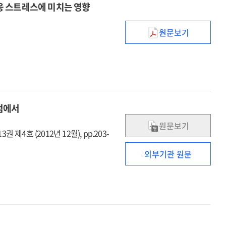
응 스트레스에 미치는 영향
원문보기
이주노동자의
대인
커뮤니케이션
및
미디어
이용이
점에서
문화적응
스트레스에
원문보기
권 제4호 (2012년 12월), pp.203-
미치는
영향
외부기관 원문