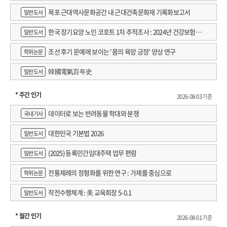
목포 근대역사문화공간 내 근대건축문화재 기록화보고서
일반도서
한국 장기요양 노인 코호트 1차 추적조사 : 2024년 건강보험연
일반도서
구원 정규연구보고서
조선 후기 문예에 보이는 '몸의 욕망 긍정' 양상 연구
학위논문
韓國電氣百年史
일반도서
* 주간 인기
2026-08-03 기준
데이터로 보는 반려동물 학대와 분쟁
국내기사
대한민국 기본법 2026
일반도서
(2025) 등록민간임대주택 업무 편람
일반도서
전통제례의 정형화를 위한 연구 : 가제를 중심으로
학위논문
작전수행체계 : 美 교육회장 5-0.1
일반도서
* 월간 인기
2026-08-01 기준