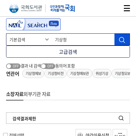
본문 바로가기
주메뉴 바로가기
고급검색
결과 내 검색
동의어 포함
OFF
OFF
연관어
기상청예보
기상청비전
기상청예보관
위성기상
기상청오보
소장자료
외부기관 자료
검색결과제한
전체선택
야간이용신청