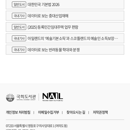
대한민국 기본법 2026
일반도서
데이터로 보는 중대산업재해
국내기사
(2025) 등록민간임대주택 업무 편람
일반도서
아일랜드의 ‘예술기본소득’과 스코틀랜드의 예술인 소득보장정
국내기사
책 논의
데이터로 보는 반려동물 학대와 분쟁
국내기사
개인정보 처리방침
이메일수집거부
찾아오시는 길
저작권정책
07233 서울특별시 영등포구 의사당대로 1 (여의도동)