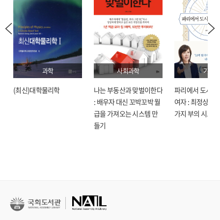
과학
사회과학
기술
(최신)대학물리학
나는 부동산과 맞벌이한다
파리에서 도시락
: 배우자 대신 꼬박꼬박 월
여자 : 최정상으로
급을 가져오는 시스템 만
가지 부의 시크릿
들기