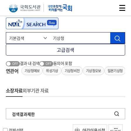
본문 바로가기
주메뉴 바로가기
고급검색
결과 내 검색
동의어 포함
OFF
OFF
연관어
기상청예보
위성기상
기상청비전
기상청오보
일본기상청
소장자료
외부기관 자료
검색결과제한
전체선택
야간이용신청