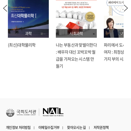
과학
사회과학
기술
(최신)대학물리학
나는 부동산과 맞벌이한다
파리에서 도시락
: 배우자 대신 꼬박꼬박 월
여자 : 최정상으로
급을 가져오는 시스템 만
가지 부의 시크릿
들기
개인정보 처리방침
이메일수집거부
찾아오시는 길
저작권정책