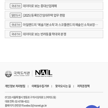
데이터로 보는 중대산업재해
국내기사
(2025) 등록민간임대주택 업무 편람
일반도서
아일랜드의 ‘예술기본소득’과 스코틀랜드의 예술인 소득보장정
국내기사
책 논의
데이터로 보는 반려동물 학대와 분쟁
국내기사
개인정보 처리방침
이메일수집거부
찾아오시는 길
저작권정책
07233 서울특별시 영등포구 의사당대로 1 (여의도동)
대표전화 : 02-6788-4211
홈페이지 관련 문의 webw3@nanet.go.kr