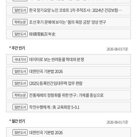
한국 장기요양 노인 코호트 1차 추적조사 : 2024년 건강보험연
일반도서
구원 정규연구보고서
조선 후기 문예에 보이는 '몸의 욕망 긍정' 양상 연구
학위논문
韓國電氣百年史
일반도서
* 주간 인기
2026-08-03 기준
데이터로 보는 반려동물 학대와 분쟁
국내기사
대한민국 기본법 2026
일반도서
(2025) 등록민간임대주택 업무 편람
일반도서
전통제례의 정형화를 위한 연구 : 가제를 중심으로
학위논문
작전수행체계 : 美 교육회장 5-0.1
일반도서
* 월간 인기
2026-08-01 기준
대한민국 기본법 2026
일반도서