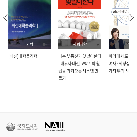
과학
사회과학
기술
(최신)대학물리학
나는 부동산과 맞벌이한다
파리에서 도시락
: 배우자 대신 꼬박꼬박 월
여자 : 최정상으로
급을 가져오는 시스템 만
가지 부의 시크릿
들기