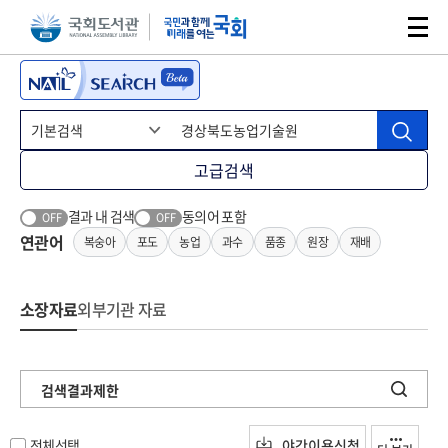
본문 바로가기
주메뉴 바로가기
고급검색
결과 내 검색
동의어 포함
OFF
OFF
연관어
복숭아
포도
농업
과수
품종
원장
재배
소장자료
외부기관 자료
검색결과제한
전체선택
야간이용신청