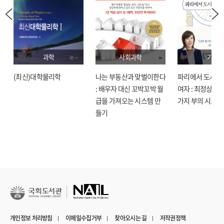
과학
사회과학
기술
(최신)대학물리학
나는 부동산과 맞벌이한다
파리에서 도시락
: 배우자 대신 꼬박꼬박 월
여자 : 최정상으로
급을 가져오는 시스템 만
가지 부의 시크릿
들기
개인정보 처리방침
이메일수집거부
찾아오시는 길
저작권정책