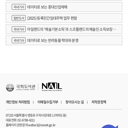
데이터로 보는 중대산업재해
국내기사
(2025) 등록민간임대주택 업무 편람
일반도서
아일랜드의 ‘예술기본소득’과 스코틀랜드의 예술인 소득보장정
국내기사
책 논의
데이터로 보는 반려동물 학대와 분쟁
국내기사
개인정보 처리방침
이메일수집거부
찾아오시는 길
저작권정책
07233 서울특별시 영등포구 의사당대로 1 (여의도동)
대표전화 : 02-6788-4211
홈페이지 관련 문의 webw3@nanet.go.kr