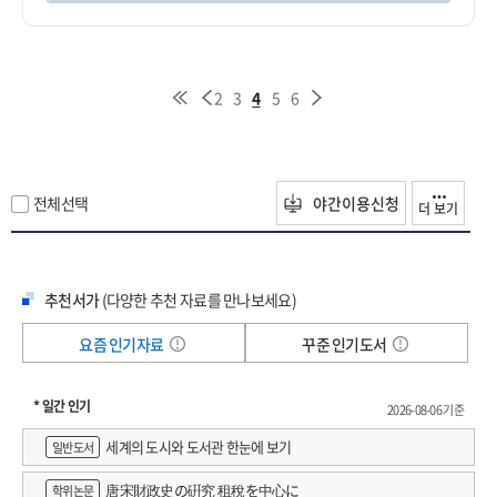
2
3
4
5
6
전체선택
야간이용신청
더 보기
추천서가
(다양한 추천 자료를 만나보세요)
요즘 인기자료
꾸준 인기도서
* 일간 인기
2026-08-06 기준
세계의 도시와 도서관 한눈에 보기
일반도서
唐宋財政史の硏究 租稅を中心に
학위논문