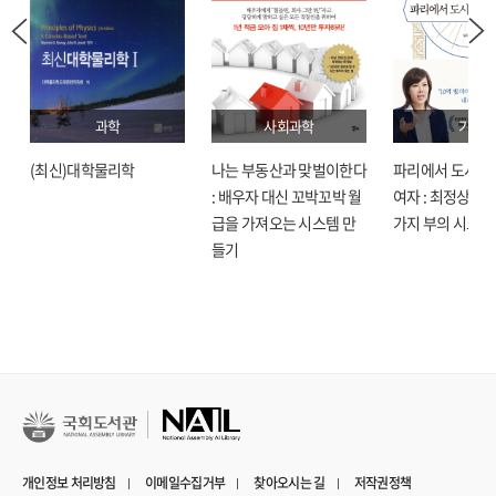
과학
사회과학
기술
(최신)대학물리학
나는 부동산과 맞벌이한다
파리에서 도시락
: 배우자 대신 꼬박꼬박 월
여자 : 최정상으로
급을 가져오는 시스템 만
가지 부의 시크릿
들기
개인정보 처리방침
이메일수집거부
찾아오시는 길
저작권정책