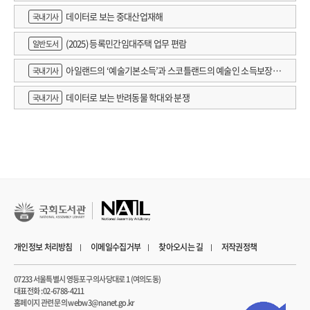
데이터로 보는 중대산업재해
국내기사
(2025) 등록민간임대주택 업무 편람
일반도서
아일랜드의 ‘예술기본소득’과 스코틀랜드의 예술인 소득보장정
국내기사
책 논의
데이터로 보는 반려동물 학대와 분쟁
국내기사
개인정보 처리방침
이메일수집거부
찾아오시는 길
저작권정책
07233 서울특별시 영등포구 의사당대로 1 (여의도동)
대표전화 : 02-6788-4211
홈페이지 관련 문의 webw3@nanet.go.kr