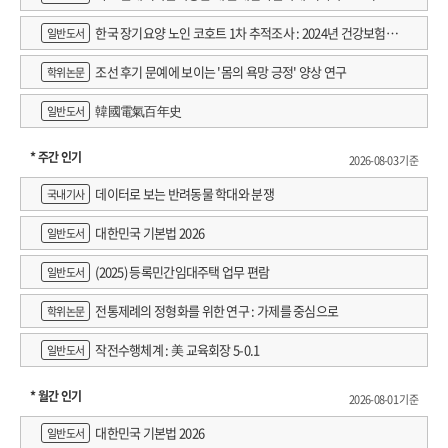
한국 장기요양 노인 코호트 1차 추적조사 : 2024년 건강보험연
일반도서
구원 정규연구보고서
조선 후기 문예에 보이는 '몸의 욕망 긍정' 양상 연구
학위논문
韓國電氣百年史
일반도서
* 주간 인기
2026-08-03 기준
데이터로 보는 반려동물 학대와 분쟁
국내기사
대한민국 기본법 2026
일반도서
(2025) 등록민간임대주택 업무 편람
일반도서
전통제례의 정형화를 위한 연구 : 가제를 중심으로
학위논문
작전수행체계 : 美 교육회장 5-0.1
일반도서
* 월간 인기
2026-08-01 기준
대한민국 기본법 2026
일반도서