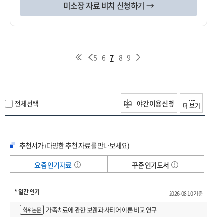
미소장 자료 비치 신청하기 →
5
6
7
8
9
전체선택
야간이용신청
더 보기
추천서가
(다양한 추천 자료를 만나보세요)
요즘 인기자료
꾸준 인기도서
* 일간 인기
2026-08-10 기준
가족치료에 관한 보웬과 사티어 이론 비교 연구
학위논문