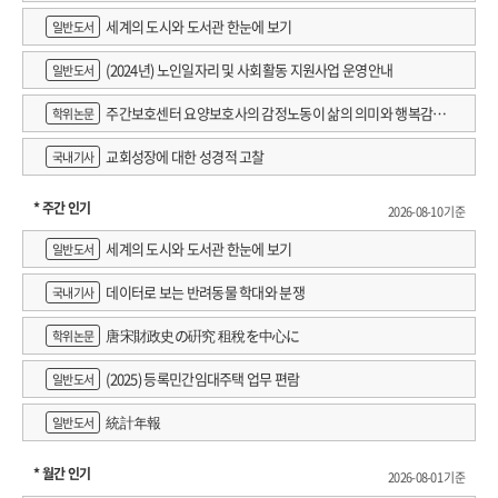
세계의 도시와 도서관 한눈에 보기
일반도서
(2024년) 노인일자리 및 사회활동 지원사업 운영안내
일반도서
주간보호센터 요양보호사의 감정노동이 삶의 의미와 행복감에
학위논문
미치는 영향 : 직무스트레스의 매개효과 검증
교회성장에 대한 성경적 고찰
국내기사
* 주간 인기
2026-08-10 기준
세계의 도시와 도서관 한눈에 보기
일반도서
데이터로 보는 반려동물 학대와 분쟁
국내기사
唐宋財政史の硏究 租稅を中心に
학위논문
(2025) 등록민간임대주택 업무 편람
일반도서
統計年報
일반도서
* 월간 인기
2026-08-01 기준