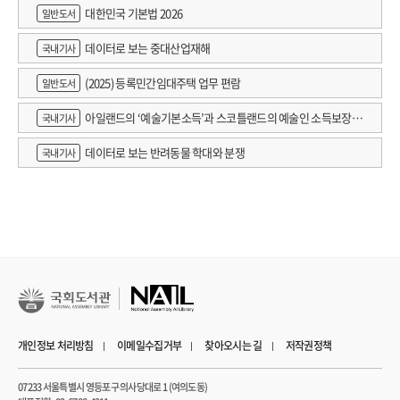
대한민국 기본법 2026
일반도서
데이터로 보는 중대산업재해
국내기사
(2025) 등록민간임대주택 업무 편람
일반도서
아일랜드의 ‘예술기본소득’과 스코틀랜드의 예술인 소득보장정
국내기사
책 논의
데이터로 보는 반려동물 학대와 분쟁
국내기사
개인정보 처리방침
이메일수집거부
찾아오시는 길
저작권정책
07233 서울특별시 영등포구 의사당대로 1 (여의도동)