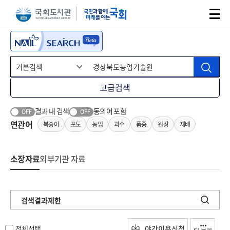
본문 바로가기
주메뉴 바로가기
고급검색
결과 내 검색
동의어 포함
OFF
OFF
연관어
복숭아
포도
농업
과수
품종
원장
재배
소장자료
외부기관 자료
검색결과제한
전체선택
야간이용신청