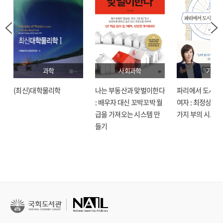
과학
사회과학
기술
(최신)대학물리학
나는 부동산과 맞벌이한다
파리에서 도시락
: 배우자 대신 꼬박꼬박 월
여자 : 최정상으로
급을 가져오는 시스템 만
가지 부의 시크릿
들기