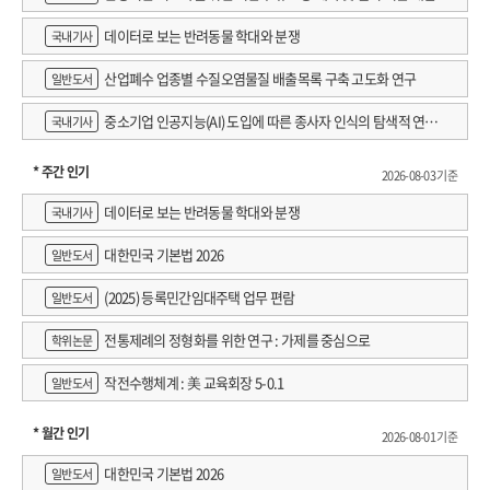
데이터로 보는 반려동물 학대와 분쟁
국내기사
산업폐수 업종별 수질오염물질 배출목록 구축 고도화 연구
일반도서
중소기업 인공지능(AI) 도입에 따른 종사자 인식의 탐색적 연구 :
국내기사
창원시 제조AI 프로그램 참가기업을 중심으로
* 주간 인기
2026-08-03 기준
데이터로 보는 반려동물 학대와 분쟁
국내기사
대한민국 기본법 2026
일반도서
(2025) 등록민간임대주택 업무 편람
일반도서
전통제례의 정형화를 위한 연구 : 가제를 중심으로
학위논문
작전수행체계 : 美 교육회장 5-0.1
일반도서
* 월간 인기
2026-08-01 기준
대한민국 기본법 2026
일반도서