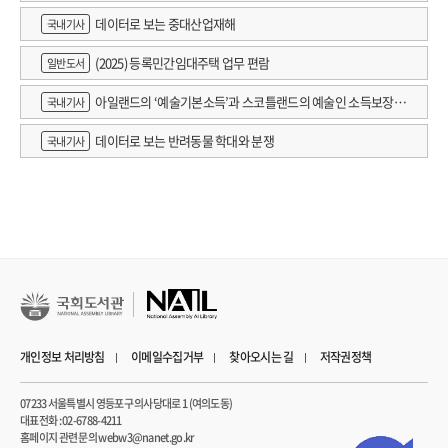
데이터로 보는 중대산업재해
국내기사
(2025) 등록민간임대주택 업무 편람
일반도서
아일랜드의 ‘예술기본소득’과 스코틀랜드의 예술인 소득보장정
국내기사
책 논의
데이터로 보는 반려동물 학대와 분쟁
국내기사
개인정보 처리방침
이메일수집거부
찾아오시는 길
저작권정책
07233 서울특별시 영등포구 의사당대로 1 (여의도동)
대표전화 : 02-6788-4211
홈페이지 관련 문의 webw3@nanet.go.kr