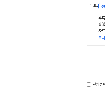
지
30.
소
국
수록
발행
자료
지
목
추
저
上
전체선