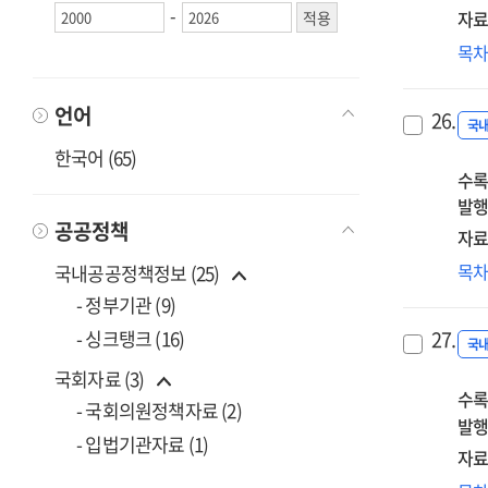
-
자료
협
목
로
거
언어
26.
구
국
통
한국어 (65)
수록
지
발행
관
공공정책
자료
협
목
국내공공정책정보 (25)
로
- 정부기관 (9)
거
27.
- 싱크탱크 (16)
구
국
통
국회자료 (3)
수록
지
- 국회의원정책자료 (2)
관
발행
- 입법기관자료 (1)
자료