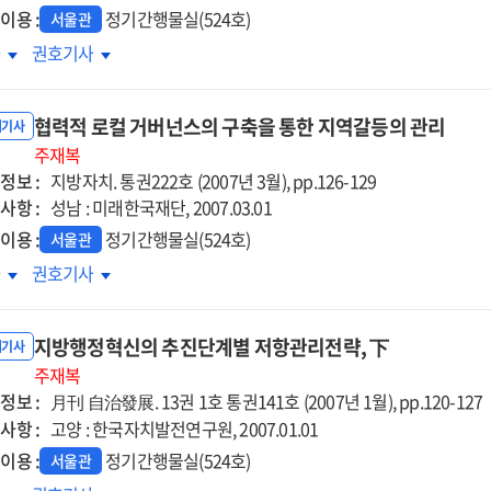
이용 :
정기간행물실(524호)
서울관
력적
협력적
차
권호기사
컬
로컬
버넌스의
거버넌스의
협력적 로컬 거버넌스의 구축을 통한 지역갈등의 관리
축을
구축을
내기사
한
주재복
통한
정보 :
역갈등
지역갈등
지방자치. 통권222호 (2007년 3월), pp.126-129
사항 :
리
관리
성남 : 미래한국재단, 2007.03.01
이용 :
정기간행물실(524호)
서울관
력적
협력적
차
권호기사
컬
로컬
버넌스의
거버넌스의
지방행정혁신의 추진단계별 저항관리전략, 下
축을
구축을
내기사
한
주재복
통한
정보 :
역갈등의
지역갈등의
月刊 自治發展. 13권 1호 통권141호 (2007년 1월), pp.120-127
리
관리
사항 :
고양 : 한국자치발전연구원, 2007.01.01
이용 :
정기간행물실(524호)
서울관