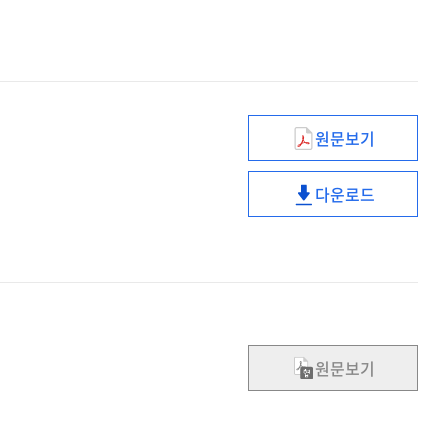
원문보기
협력적
로컬
다운로드
거버넌스의
협력적
구축을
로컬
통한
거버넌스의
지역갈등의
구축을
관리
통한
지역갈등의
관리
원문보기