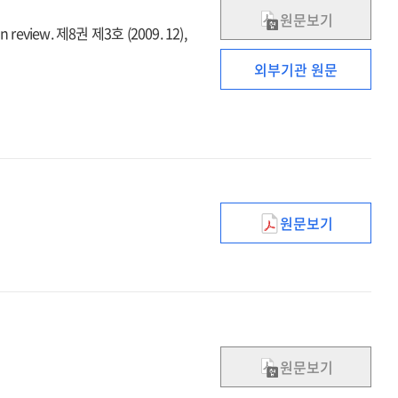
원문보기
review. 제8권 제3호 (2009. 12),
외부기관 원문
원문보기
지방분권
강화를
통해
지방의
자율성과
책임성을
높여야
원문보기