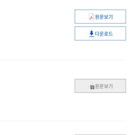
원문보기
성공적인
자치단체
다운로드
간
성공적인
통합을
자치단체
위한
간
전제
통합을
조건
위한
전제
조건
원문보기