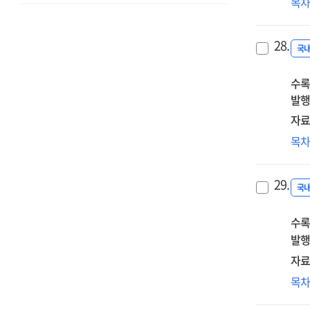
지
목
추
저
28.
下
국
수록
발행
자료
협
목
로
거
29.
구
국
통
수록
지
관
발행
자료
지
목
평