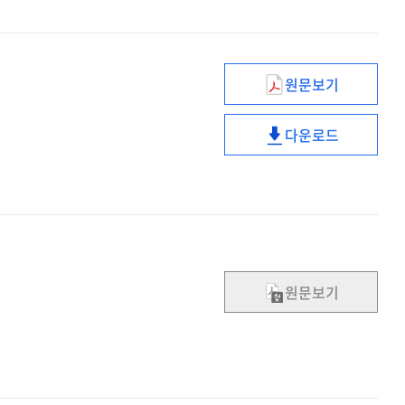
원문보기
협력적
로컬
다운로드
거버넌스의
협력적
구축을
로컬
통한
거버넌스의
지역갈등의
구축을
관리
통한
지역갈등의
관리
원문보기