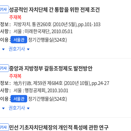
성공적인 자치단체 간 통합을 위한 전제 조건
내기사
주재복
정보 :
지방자치. 통권260호 (2010년 5월), pp.101-103
사항 :
서울 : 미래한국재단, 2010.05.01
이용 :
정기간행물실(524호)
서울관
공적인
성공적인
차
권호기사
치단체
자치단체
간
중앙과 지방정부 갈등조정제도 발전방안
합을
통합을
내기사
한
주재복
위한
정보 :
제
전제
地方行政. 제59권 제684호 (2010년 10월), pp.24-27
건
조건
사항 :
서울 : 행정공제회, 2010.10.01
이용 :
정기간행물실(524호)
서울관
앙과
중앙과
차
권호기사
방정부
지방정부
등조정제도
갈등조정제도
민선 기초자치단체장의 개인적 특성에 관한 연구
전방안
발전방안
내기사