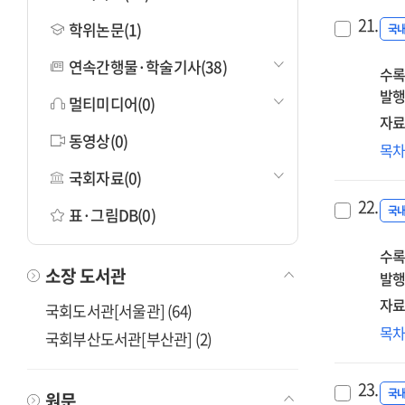
21.
학위논문(1)
국
연속간행물·학술기사(38)
수록
발행
멀티미디어(0)
자료
동영상(0)
성
목
자
국회자료(0)
간
22.
통
국
표·그림DB(0)
위
수록
전
소장 도서관
조
발행
자료
국회도서관[서울관] (64)
중
목
국회부산도서관[부산관] (2)
지
갈
23.
발
국
원문