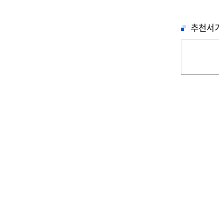
추천서
철학, 심리학
문학
문학
세이노의 가르침 : 피
홍학의 자리 : 정해연
불편한 편의점 
보다 진하게 살아라
장편소설
연 장편소설