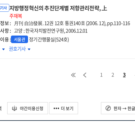
표의
지표의
지방행정혁신의 추진단계별 저항관리전략, 上
개
소개
내기사
주재복
정보 :
月刊 自治發展. 12권 12호 통권140호 (2006. 12), pp.110-116
사항 :
고양 : 한국자치발전연구원, 2006.12.01
이용 :
정기간행물실(524호)
서울관
방행정혁신의
지방행정혁신의
차
권호기사
진단계별
추진단계별
항관리전략,
저항관리전략,
上
1
2
3
택
야간이용신청
더 보기
한자 → 한