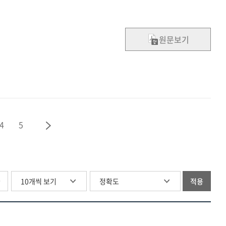
원문보기
4
5
글
적용