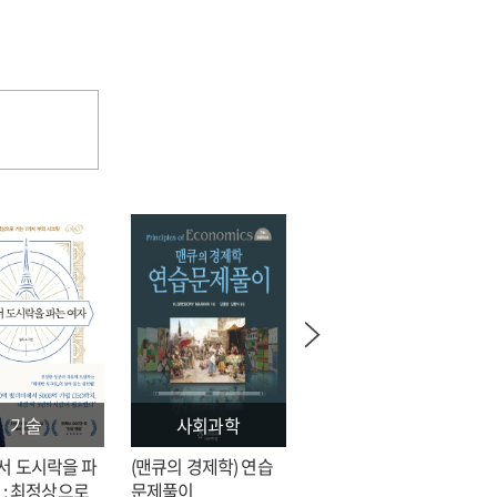
기술
사회과학
문학
서 도시락을 파
(맨큐의 경제학) 연습
전지적 독자 시점 = 싱
 : 최정상으로
문제풀이
숑 장편소설