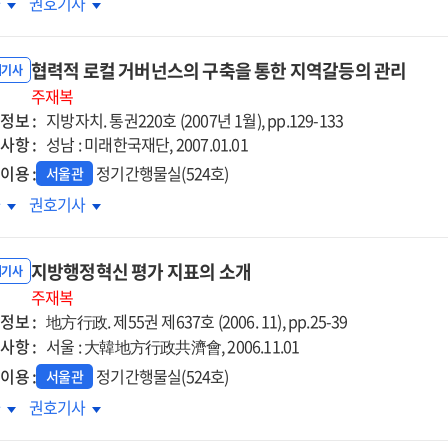
방행정혁신의
지방행정혁신의
차
권호기사
진단계별
추진단계별
항관리전략,
저항관리전략,
협력적 로컬 거버넌스의 구축을 통한 지역갈등의 관리
下
내기사
주재복
정보 :
지방자치. 통권220호 (2007년 1월), pp.129-133
사항 :
성남 : 미래한국재단, 2007.01.01
이용 :
정기간행물실(524호)
서울관
력적
협력적
차
권호기사
컬
로컬
버넌스의
거버넌스의
지방행정혁신 평가 지표의 소개
축을
구축을
내기사
한
주재복
통한
정보 :
역갈등의
지역갈등의
地方行政. 제55권 제637호 (2006. 11), pp.25-39
리
관리
사항 :
서울 : 大韓地方行政共濟會, 2006.11.01
이용 :
정기간행물실(524호)
서울관
방행정혁신
지방행정혁신
차
권호기사
가
평가