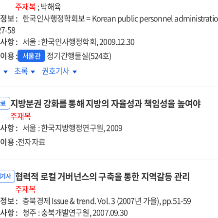
주재복
; 박해육
정보 :
한국인사행정학회보 = Korean public personnel administration 
27-58
사항 :
서울 : 한국인사행정학회, 2009.12.30
이용 :
정기간행물실(524호)
서울관
선
민선
민선
차
초록
권호기사
초자치단체장의
기초자치단체장의
기초자치단체장의
인적
개인적
개인적
지방분권 강화를 통해 지방의 자율성과 책임성을 높여야
성에
특성에
특성에
자료
한
주재복
관한
관한
사항 :
구
연구
서울 : 한국지방행정연구원, 2009
연구
이용 :
전자자료
협력적 로컬 거버넌스의 구축을 통한 지역갈등 관리
내기사
주재복
정보 :
충북경제 Issue & trend. Vol. 3 (2007년 가을), pp.51-59
사항 :
청주 : 충북개발연구원, 2007.09.30