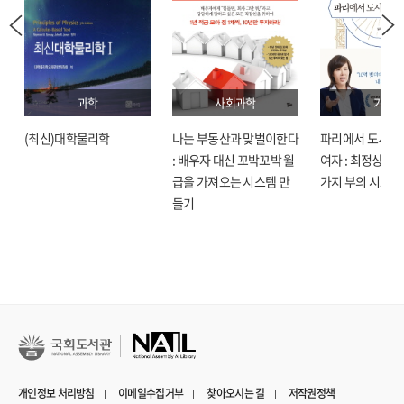
과학
사회과학
기술
(최신)대학물리학
나는 부동산과 맞벌이한다
파리에서 도시락
: 배우자 대신 꼬박꼬박 월
여자 : 최정상으로
급을 가져오는 시스템 만
가지 부의 시크릿
들기
개인정보 처리방침
이메일수집거부
찾아오시는 길
저작권정책