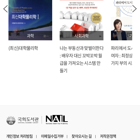
과학
사회과학
기술
(최신)대학물리학
나는 부동산과 맞벌이한다
파리에서 도시락
: 배우자 대신 꼬박꼬박 월
여자 : 최정상으로
급을 가져오는 시스템 만
가지 부의 시크릿
들기
개인정보 처리방침
이메일수집거부
찾아오시는 길
저작권정책