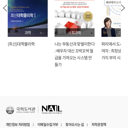
과학
사회과학
기술
(최신)대학물리학
나는 부동산과 맞벌이한다
파리에서 도시락
: 배우자 대신 꼬박꼬박 월
여자 : 최정상으로
급을 가져오는 시스템 만
가지 부의 시크릿
들기
개인정보 처리방침
이메일수집거부
찾아오시는 길
저작권정책