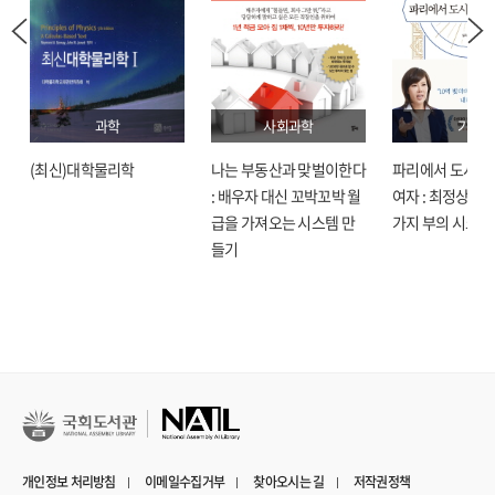
과학
사회과학
기술
(최신)대학물리학
나는 부동산과 맞벌이한다
파리에서 도시락
: 배우자 대신 꼬박꼬박 월
여자 : 최정상으로
급을 가져오는 시스템 만
가지 부의 시크릿
들기
개인정보 처리방침
이메일수집거부
찾아오시는 길
저작권정책