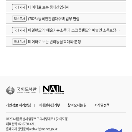
데이터로 보는 중대산업재해
국내기사
(2025) 등록민간임대주택 업무 편람
일반도서
아일랜드의 ‘예술기본소득’과 스코틀랜드의 예술인 소득보장정
국내기사
책 논의
데이터로 보는 반려동물 학대와 분쟁
국내기사
개인정보 처리방침
이메일수집거부
찾아오시는 길
저작권정책
07233 서울특별시 영등포구 의사당대로 1 (여의도동)
대표전화 : 02-6788-4211
홈페이지 관련 문의 webw3@nanet.go.kr