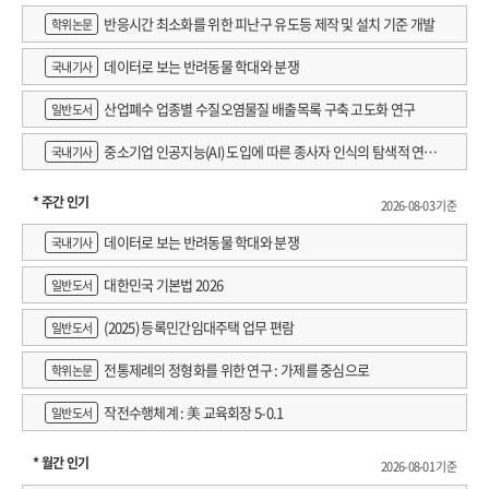
반응시간 최소화를 위한 피난구 유도등 제작 및 설치 기준 개발
학위논문
데이터로 보는 반려동물 학대와 분쟁
국내기사
산업폐수 업종별 수질오염물질 배출목록 구축 고도화 연구
일반도서
중소기업 인공지능(AI) 도입에 따른 종사자 인식의 탐색적 연구 :
국내기사
창원시 제조AI 프로그램 참가기업을 중심으로
* 주간 인기
2026-08-03 기준
데이터로 보는 반려동물 학대와 분쟁
국내기사
대한민국 기본법 2026
일반도서
(2025) 등록민간임대주택 업무 편람
일반도서
전통제례의 정형화를 위한 연구 : 가제를 중심으로
학위논문
작전수행체계 : 美 교육회장 5-0.1
일반도서
* 월간 인기
2026-08-01 기준