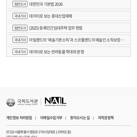
대한민국 기본법 2026
일반도서
데이터로 보는 중대산업재해
국내기사
(2025) 등록민간임대주택 업무 편람
일반도서
아일랜드의 ‘예술기본소득’과 스코틀랜드의 예술인 소득보장정
국내기사
책 논의
데이터로 보는 반려동물 학대와 분쟁
국내기사
개인정보 처리방침
이메일수집거부
찾아오시는 길
저작권정책
07233 서울특별시 영등포구 의사당대로 1 (여의도동)