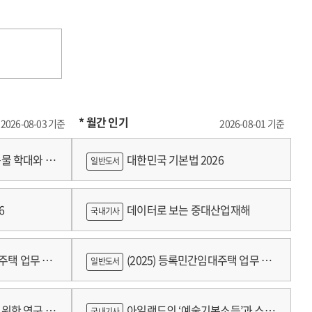
* 월간 인기
2026-08-03 기준
2026-08-01 기준
물 학대와 분
대한민국 기본법 2026
일반도서
6
데이터로 보는 중대산업재해
국내기사
대주택 업무 편
(2025) 등록민간임대주택 업무 편
일반도서
람
위한 연구 :
아일랜드의 ‘예술기본소득’과 스코
국내기사