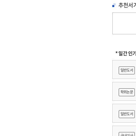
on
추천서
the
ana
of
the
sha
of
* 일간 인
'Gy
an
it's
일반도서
me
of
edu
학위논문
on
the
に
ora
일반도서
bo
ins
어링 기
국내기사