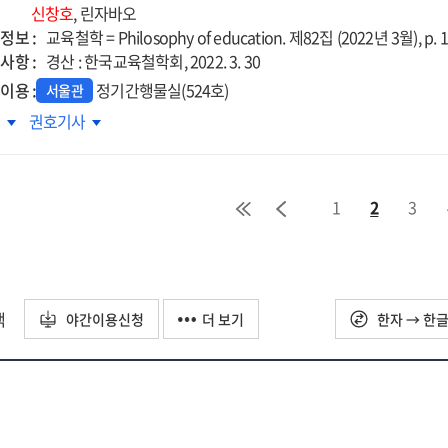
신창호
, 린자바오
lications
정보 :
교육철학 = Philosophy of education. 제82집 (2022년 3월), p. 
사항 :
경산 : 한국교육철학회, 2022. 3. 30
fucianism's
이용 :
정기간행물실(524호)
서울관
eonghyeongisang(聖賢氣象)'
골문
갑골문
록
권호기사
骨文)
(甲骨文)
using
에
타난
나타난
1
2
3
'교
racter
'의
(敎)'의
iew
형
자형
形)
(字形)
silu(近思錄)
석과
분석과
택
야간이용신청
더 보기
한자 → 한
미
의미
찰
고찰
=
A
dy
study