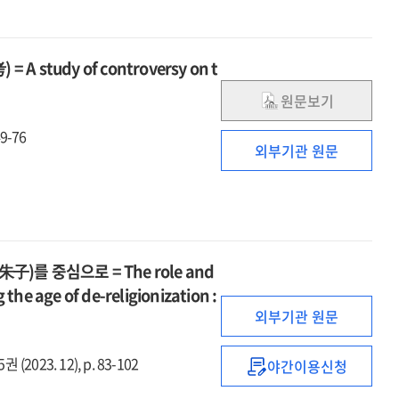
부합하는
교육학
창조
tudy of controversy on t
원문보기
9-76
외부기관 원문
)를 중심으로 = The role and
the age of de-religionization :
외부기관 원문
(2023. 12), p. 83-102
야간이용신청
탈종교
시대,