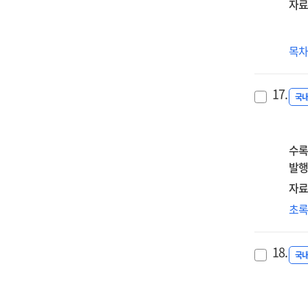
of
자료
Con
edu
교
목
in
6,
the
202
met
17.
1
국
dur
the
age
수록
of
발행
de-
rel
자료
:
규
초
foc
(圭
on
송
Zhu
18.
(宋
국
의
교
고