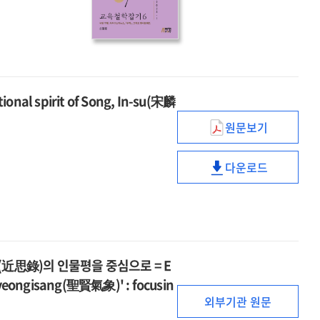
in
6,
the
2023-
metaverse
1
during
the
age
 spirit of Song, In-su(宋麟
of
de-
원문보기
규암
religionization
(圭菴)
:
다운로드
송인수
규암
focusing
(宋麟壽)
(圭菴)
on
의
송인수
Zhuzi
교육정신
(宋麟壽)
고찰
의
=
교육정신
近思錄)의 인물평을 중심으로 = E
The
고찰
hyeongisang(聖賢氣象)' : focusin
educational
=
외부기관 원문
spirit
The