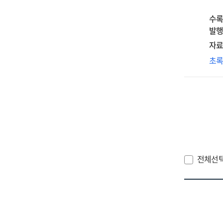
imp
수록
of
발행
Con
자료
'S
갑
초
:
(甲
foc
에
on
나
the
'교
cha
(敎)
rev
자
of
(字
the
Jin
분
전체선
의
고
=
A
stu