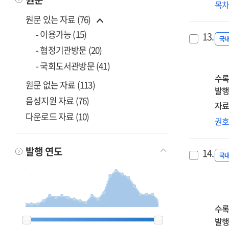
네
목
上
에
원문 있는 자료 (76)
:
- 이용가능 (15)
13.
시
국
- 협정기관방문 (20)
부
교
- 국회도서관방문 (41)
창
수록
원문 없는 자료 (113)
발행
음성지원 자료 (76)
자료
다운로드 자료 (10)
'교
권
(敎
의
발행 연도
14.
논
국
전
관
소
(小
수록
2003
2003
2005
2005
2006
2006
2007
2007
2008
2008
2009
2009
2010
2010
2011
2011
2012
2012
2013
2013
2014
2014
2015
2015
2016
2016
2017
2017
2018
2018
2019
2019
2020
2020
2021
2021
2022
2022
2023
2023
2024
2024
2025
2025
2026
2026
=
발행