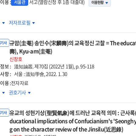
이용 :
서고(열람신청 후 1층 대출대)
서울관
이용현황
fucian
cation
육철학잡기.
교육철학잡기.
차
저자프로필
6,
3-
2023-
averse
규암(圭菴) 송인수(宋麟壽)의 교육정신 고찰 = The educational
1
내기사
ing
壽), Kyu-am(圭菴)
신창호
정보 :
溫知論叢. 제70집 (2022년 1월), p. 95-118
사항 :
서울 : 溫知學會, 2022. 1. 30
igionization
이용 :
전자자료
암
규암
록
권호기사
using
菴)
(圭菴)
인수
송인수
zi
유교의 성현기상(聖賢氣象)에 드러난 교육적 의미 : 근사록(
麟壽)
내기사
(宋麟壽)
ducational implications of Confucianism's 'Seong
의
육정신
교육정신
g on the character review of the Jinsilu(近思錄)
찰
고찰