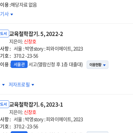
이용 :
해당자료 없음
dy
종교
호기사
,
troversy
타버스에서
교육철학잡기. 5, 2022-2
교
반도서
육의
지은이:
신창호
aning
사항 :
할과
서울 : 박영story : 피와이메이트, 2023
기호 :
제
370.2 -23-56
o-
이용 :
서고(열람신청 후 1층 대출대)
서울관
-
이용현황
자
ng-
子)
ang(敎學相長)'
육철학잡기.
교육철학잡기.
차
저자프로필
5,
심으로
2-
2022-
교육철학잡기. 6, 2023-1
2
반도서
e
지은이:
신창호
e
사항 :
서울 : 박영story : 피와이메이트, 2023
d
기호 :
370.2 -23-56
k