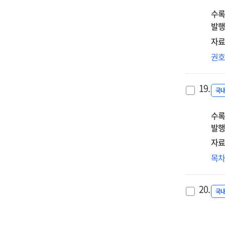
=
수록
Th
발행
edu
자료
spir
유
권
of
성
Son
(聖
In-
19.
에
국
su
드
Kyu
수록
교
am
발행
의
:
자료
근
요
목
(近
배
의
평
20.
인
가르
국
중
가
=
Edu