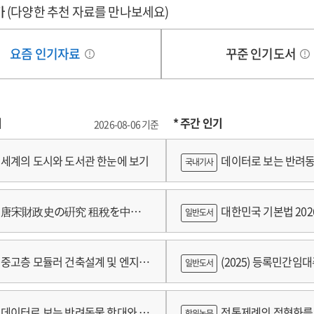
on
가
(다양한 추천 자료를 만나보세요)
the
lysis
analysis
요즘 인기자료
꾸준 인기도서
of
the
pe
shape
of
기
* 주간 인기
o(敎)'
'Gyo(敎)'
2026-08-06 기준
d
and
it's
세계의 도시와 도서관 한눈에 보기
데이터로 보는 반려동
국내기사
aning
meaning
of
쟁
cation
education
唐宋財政史の硏究 租稅を中心
대한민국 기본법 202
일반도서
on
the
cle
oracle
중고층 모듈러 건축설계 및 엔지니
(2025) 등록민간임
일반도서
ne
bone
criptions
inscriptions
술개발 최종보고서
람
데이터로 보는 반려동물 학대와 분
전통제례의 정형화를 
학위논문