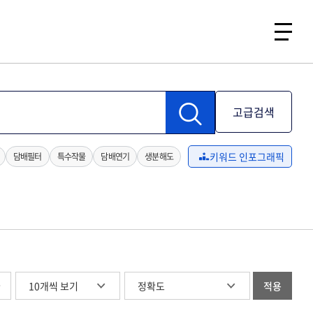
고급검색
키워드 인포그래픽
담배필터
특수작물
담배연기
생분해도
글
적용