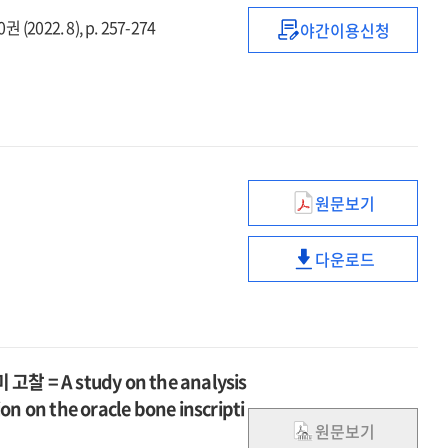
of
educational
(2022. 8), p. 257-274
야간이용신청
Song,
spirit
유교의
In-
of
성현기상
su(宋麟壽),
Song,
(聖賢氣象)
Kyu-
In-
에
am(圭菴)
su(宋麟壽),
드러난
Kyu-
교육적
am(圭菴)
의미
원문보기
:
요람에서
근사록
배우는
(近思錄)
다운로드
평생의
요람에서
의
가르침,
배우는
인물평을
가정교육
평생의
중심으로
가르침,
=
가정교육
Educational
 A study on the analysis
implications
on on the oracle bone inscripti
of
원문보기