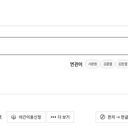
연관어
서문원
김종열
김정열
택
야간이용신청
더 보기
한자 → 한