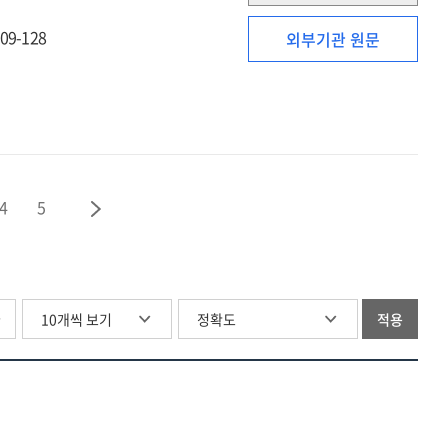
Confucianism'
'Seonghyeong
109-128
외부기관 원문
:
focusing
on
the
character
review
of
4
5
the
Jinsilu(近思錄)
글
적용