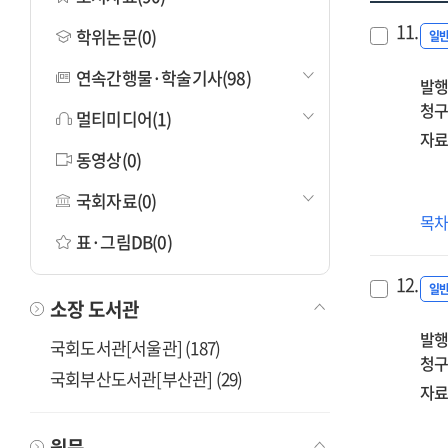
11.
학위논문(0)
일
연속간행물·학술기사(98)
발행
청구
멀티미디어(1)
자료
동영상(0)
국회자료(0)
주
목
표·그림DB(0)
:
변
12.
(變
일
소장 도서관
과
발행
대
국회도서관[서울관] (187)
청구
(待
국회부산도서관[부산관] (29)
의
자료
교
지혜
원문