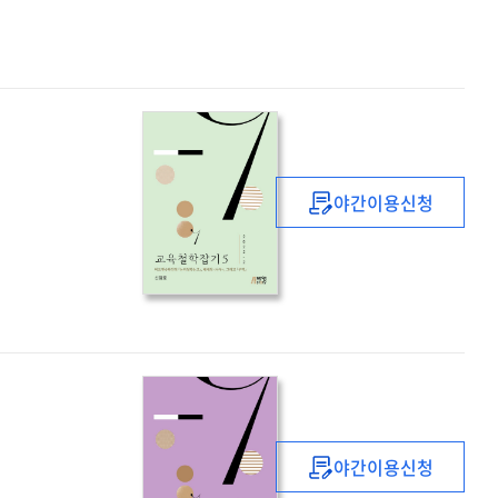
메타버스에서
유교
교육의
역할과
과제
:
주자
야간이용신청
(朱子)
교육철학잡기.
를
5,
중심으로
2022-
=
2
The
role
and
task
of
Confucian
야간이용신청
education
교육철학잡기.