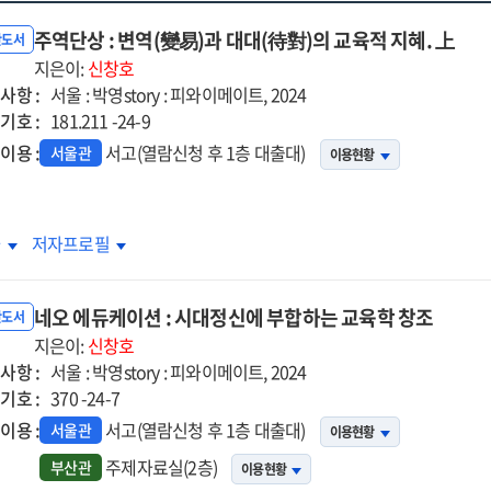
주역단상 : 변역(變易)과 대대(待對)의 교육적 지혜. 上
반도서
지은이:
신창호
사항 :
서울 : 박영story : 피와이메이트, 2024
기호 :
181.211 -24-9
이용 :
서고(열람신청 후 1층 대출대)
서울관
이용현황
역단상
주역단상
차
저자프로필
:
역
변역
네오 에듀케이션 : 시대정신에 부합하는 교육학 창조
易)
(變易)
반도서
지은이:
신창호
과
사항 :
서울 : 박영story : 피와이메이트, 2024
대
대대
기호 :
370 -24-7
對)
(待對)
의
이용 :
서고(열람신청 후 1층 대출대)
서울관
이용현황
육적
교육적
주제자료실(2층)
부산관
이용현황
.
지혜.