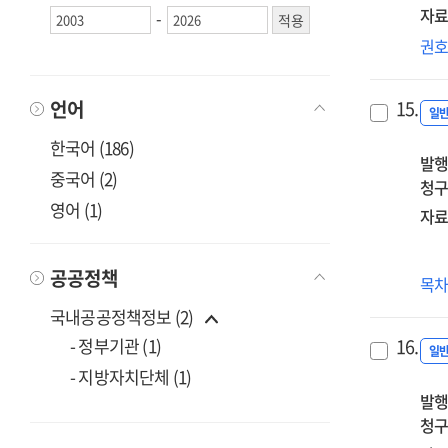
A
자료
-
stu
탈
권
of
시대
con
메
on
15.
언어
유
일
the
교
한국어 (186)
me
발행
역
of
중국어 (2)
청구
과
'Jia
영어 (1)
:
자료
Xue
주
Xia
(朱
Zh
공공정책
교
목
를
5,
중
국내공공정책정보 (2)
202
=
16.
- 정부기관 (1)
2
일
Th
- 지방자치단체 (1)
rol
발행
an
청구
tas