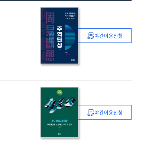
야간이용신청
주역단상
:
변역
(變易)
과
대대
(待對)
의
교육적
지혜.
야간이용신청
上
네오
에듀케이션
:
시대정신에