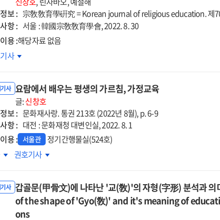
신창호
, 린자바오, 예철해
=
정보 :
宗敎敎育學硏究 = Korean journal of religious education. 제70권 
e
The
사항 :
서울 : 韓國宗敎敎育學會, 2022. 8. 30
cational
educational
이용 :
해당자료 없음
it
spirit
교의
호기사
of
현기상
g,
Song,
賢氣象)
In-
요람에서 배우는 평생의 가르침, 가정교육
내기사
(宋麟壽),
su(宋麟壽),
글:
신창호
러난
-
Kyu-
정보 :
문화재사랑. 통권 213호 (2022년 8월), p. 6-9
육적
(圭菴)
am(圭菴)
사항 :
대전 : 문화재청 대변인실, 2022. 8. 1
미
이용 :
정기간행물실(524호)
서울관
사록
람에서
요람에서
차
권호기사
思錄)
우는
배우는
생의
평생의
물평을
갑골문(甲骨文)에 나타난 '교(敎)'의 자형(字形) 분석과 의미 고찰 =
침,
가르침,
내기사
심으로
정교육
of the shape of 'Gyo(敎)' and it's meaning of educati
가정교육
ons
cational