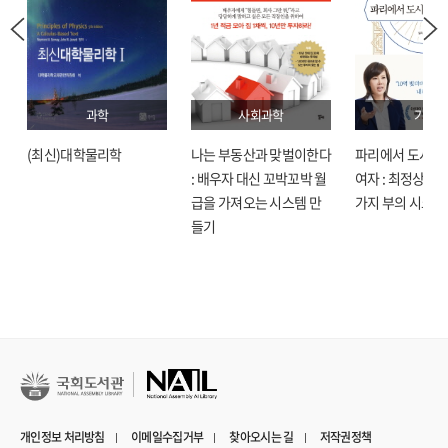
과학
사회과학
기술
(최신)대학물리학
나는 부동산과 맞벌이한다
파리에서 도시락
: 배우자 대신 꼬박꼬박 월
여자 : 최정상으로
급을 가져오는 시스템 만
가지 부의 시크릿
들기
개인정보 처리방침
이메일수집거부
찾아오시는 길
저작권정책