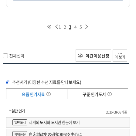
1
2
3
4
5
전체선택
야간이용신청
더 보기
추천서가
(다양한 추천 자료를 만나보세요)
요즘 인기자료
꾸준 인기도서
* 일간 인기
2026-08-06 기준
세계의 도시와 도서관 한눈에 보기
일반도서
唐宋財政史の硏究 租稅を中心に
학위논문