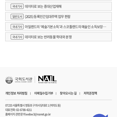
데이터로 보는 중대산업재해
국내기사
(2025) 등록민간임대주택 업무 편람
일반도서
아일랜드의 ‘예술기본소득’과 스코틀랜드의 예술인 소득보장정
국내기사
책 논의
데이터로 보는 반려동물 학대와 분쟁
국내기사
개인정보 처리방침
이메일수집거부
찾아오시는 길
저작권정책
07233 서울특별시 영등포구 의사당대로 1 (여의도동)
대표전화 : 02-6788-4211
홈페이지 관련 문의 webw3@nanet.go.kr