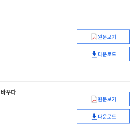
생애경력
구축
단계별
사례
교육체계
구축
사례
원문보기
NHI
글로벌
다운로드
교육의
NHI
성과와
글로벌
향후
교육의
방향
성과와
향후
 바꾸다
방향
원문보기
밀레니얼
세대와
다운로드
함께
밀레니얼
일하는
세대와
법
함께