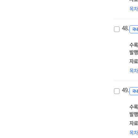
한
목
생
단
48.
교
국
구
수록
사
발행
자료
NH
목
글
교
49.
성
국
향
수록
방
발행
자료
밀
목