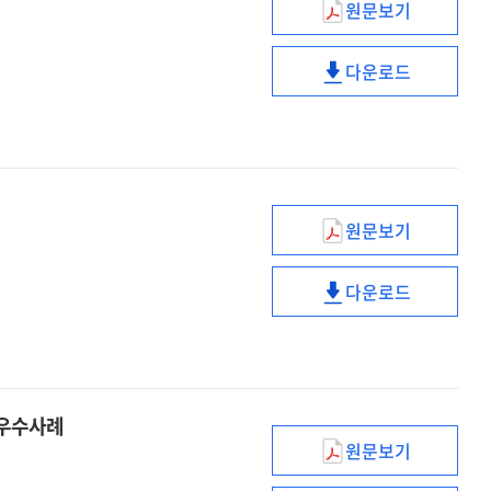
원문보기
국민과
현장에서
다운로드
찾은
국민과
혁신의
현장에서
방향,
찾은
적극행정
혁신의
방향,
적극행정
원문보기
오페라
속
다운로드
인문학
오페라
:
속
예술에서
인문학
배우는
:
삶의
예술에서
 우수사례
지혜
배우는
원문보기
삶의
도민의
지혜
목소리를