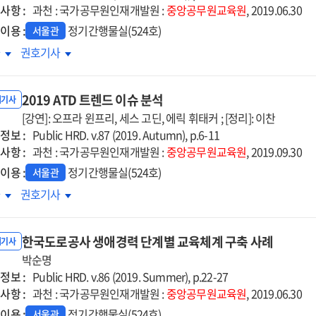
사항 :
의
삶의
과천 : 국가공무원인재개발원 :
중앙공무원교육원
, 2019.06.30
혜
지혜
이용 :
정기간행물실(524호)
서울관
민의
도민의
차
권호기사
소리를
목소리를
해
통해
2019 ATD 트렌드 이슈 분석
장의
현장의
내기사
야기를
[강연]: 오프라 윈프리, 세스 고딘, 에릭 휘태커 ; [정리]: 이찬
이야기를
정보 :
하다
말하다
Public HRD. v.87 (2019. Autumn), p.6-11
사항 :
:
과천 : 국가공무원인재개발원 :
중앙공무원교육원
, 2019.09.30
관
기관
이용 :
정기간행물실(524호)
서울관
D
HRD
9
2019
차
권호기사
수사례
우수사례
D
ATD
렌드
트렌드
한국도로공사 생애경력 단계별 교육체계 구축 사례
슈
이슈
내기사
석
박순명
분석
정보 :
Public HRD. v.86 (2019. Summer), p.22-27
사항 :
과천 : 국가공무원인재개발원 :
중앙공무원교육원
, 2019.06.30
이용 :
정기간행물실(524호)
서울관