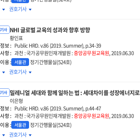
국도로공사
한국도로공사
차
권호기사
애경력
생애경력
계별
단계별
NHI 글로벌 교육의 성과와 향후 방향
육체계
교육체계
내기사
축
황인표
구축
정보 :
례
사례
Public HRD. v.86 (2019. Summer), p.34-39
사항 :
과천 : 국가공무원인재개발원 :
중앙공무원교육원
, 2019.06.30
이용 :
정기간행물실(524호)
서울관
I
NHI
차
권호기사
로벌
글로벌
육의
교육의
밀레니얼 세대와 함께 일하는 법 : 세대차이를 성장에너지로
과와
성과와
내기사
후
이은형
향후
정보 :
향
방향
Public HRD. v.86 (2019. Summer), p.44-47
사항 :
과천 : 국가공무원인재개발원 :
중앙공무원교육원
, 2019.06.30
이용 :
정기간행물실(524호)
서울관
레니얼
밀레니얼
차
권호기사