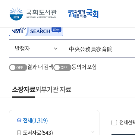
본문 바로가기
주메뉴 바로가기
결과 내 검색
동의어 포함
OFF
OFF
소장자료
외부기관 자료
전체(1,319)
전체선
도서자료(543)