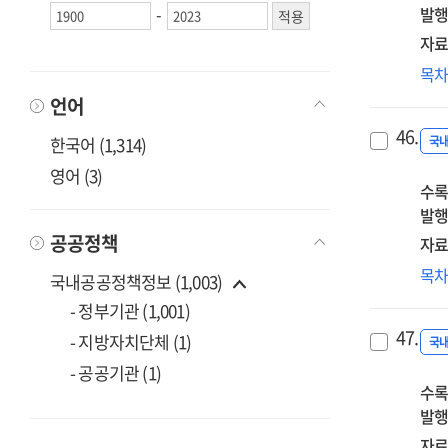
-
발행
삶
지
자료
도
목
목
언어
통
46.
현
한국어 (1,314)
국
이
영어 (3)
수록
말
발행
:
기
공공정책
자료
HR
201
목
국내공공정책정보 (1,003)
우
AT
- 정부기관 (1,001)
트
47.
- 지방자치단체 (1)
이
국
분
- 공공기관 (1)
수록
발행
자료