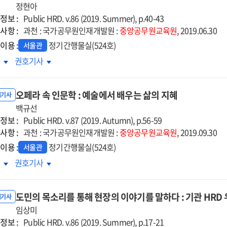
정현아
정보 :
Public HRD. v.86 (2019. Summer), p.40-43
사항 :
과천 : 국가공무원인재개발원 :
중앙공무원교육원
, 2019.06.30
이용 :
정기간행물실(524호)
서울관
민과
국민과
차
권호기사
장에서
현장에서
은
찾은
오페라 속 인문학 : 예술에서 배우는 삶의 지혜
신의
혁신의
내기사
,
백규선
방향,
정보 :
극행정
적극행정
Public HRD. v.87 (2019. Autumn), p.56-59
사항 :
과천 : 국가공무원인재개발원 :
중앙공무원교육원
, 2019.09.30
이용 :
정기간행물실(524호)
서울관
페라
오페라
차
권호기사
속
문학
인문학
도민의 목소리를 통해 현장의 이야기를 말하다 : 기관 HRD
:
내기사
술에서
임상미
예술에서
정보 :
우는
배우는
Public HRD. v.86 (2019. Summer), p.17-21