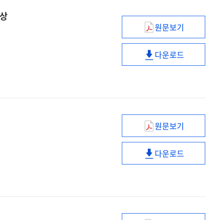
사상
원문보기
인문학에서
배우는
다운로드
공직가치
인문학에서
:
배우는
다산사상에서
공직가치
배우는
:
공직
다산사상에서
사상
배우는
원문보기
공직
클라우드
사상
서비스
다운로드
보안정책
클라우드
서비스
보안정책