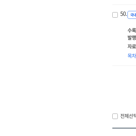
세
함
50.
일
국
법
수록
:
발행
세
성
자료
바
클
목
컴
이
전체선