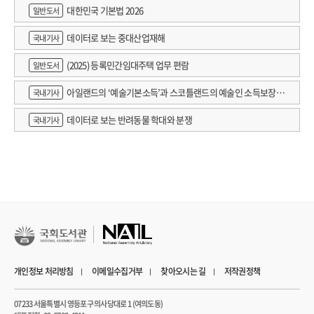
대한민국 기본법 2026
일반도서
데이터로 보는 중대산업재해
국내기사
(2025) 등록민간임대주택 업무 편람
일반도서
아일랜드의 ‘예술기본소득’과 스코틀랜드의 예술인 소득보장정
국내기사
책 논의
데이터로 보는 반려동물 학대와 분쟁
국내기사
개인정보 처리방침
이메일수집거부
찾아오시는 길
저작권정책
07233 서울특별시 영등포구 의사당대로 1 (여의도동)