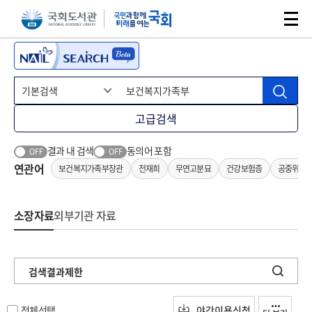
본문 바로가기
주메뉴 바로가기
고급검색
결과 내 검색
동의어 포함
OFF
OFF
연관어
보건복지가족부장관
전재희
무연고분묘
건강보험증
공중위생
소장자료
외부기관 자료
검색결과제한
전체선택
야간이용신청