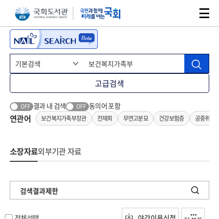
본문 바로가기
주메뉴 바로가기
고급검색
결과 내 검색
동의어 포함
OFF
OFF
연관어
보건복지가족부장관
전재희
무연고분묘
건강보험증
공중위생
소장자료
외부기관 자료
검색결과제한
전체선택
야간이용신청