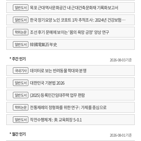
목포 근대역사문화공간 내 근대건축문화재 기록화보고서
일반도서
한국 장기요양 노인 코호트 1차 추적조사 : 2024년 건강보험연
일반도서
구원 정규연구보고서
조선 후기 문예에 보이는 '몸의 욕망 긍정' 양상 연구
학위논문
韓國電氣百年史
일반도서
* 주간 인기
2026-08-03 기준
데이터로 보는 반려동물 학대와 분쟁
국내기사
대한민국 기본법 2026
일반도서
(2025) 등록민간임대주택 업무 편람
일반도서
전통제례의 정형화를 위한 연구 : 가제를 중심으로
학위논문
작전수행체계 : 美 교육회장 5-0.1
일반도서
* 월간 인기
2026-08-01 기준