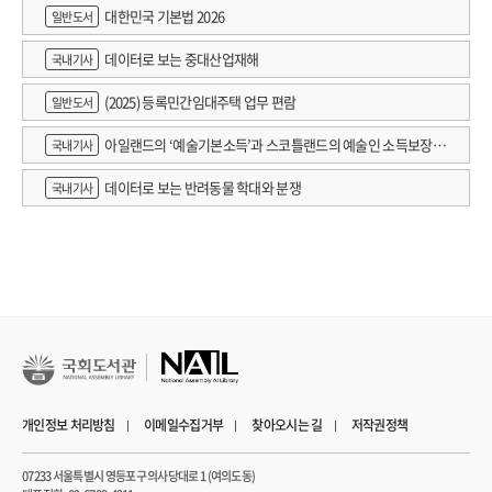
대한민국 기본법 2026
일반도서
데이터로 보는 중대산업재해
국내기사
(2025) 등록민간임대주택 업무 편람
일반도서
아일랜드의 ‘예술기본소득’과 스코틀랜드의 예술인 소득보장정
국내기사
책 논의
데이터로 보는 반려동물 학대와 분쟁
국내기사
개인정보 처리방침
이메일수집거부
찾아오시는 길
저작권정책
07233 서울특별시 영등포구 의사당대로 1 (여의도동)