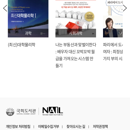
과학
사회과학
기술
(최신)대학물리학
나는 부동산과 맞벌이한다
파리에서 도시락
: 배우자 대신 꼬박꼬박 월
여자 : 최정상으로
급을 가져오는 시스템 만
가지 부의 시크릿
들기
개인정보 처리방침
이메일수집거부
찾아오시는 길
저작권정책