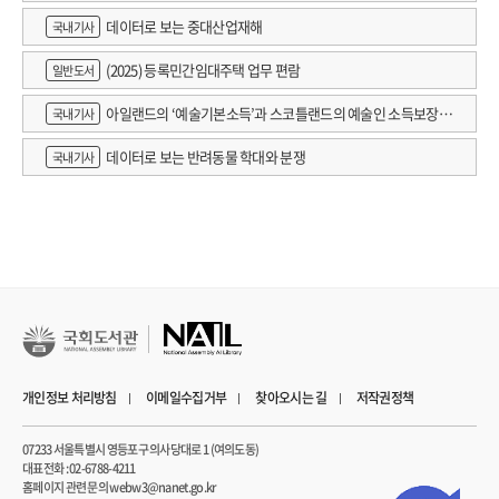
데이터로 보는 중대산업재해
국내기사
(2025) 등록민간임대주택 업무 편람
일반도서
아일랜드의 ‘예술기본소득’과 스코틀랜드의 예술인 소득보장정
국내기사
책 논의
데이터로 보는 반려동물 학대와 분쟁
국내기사
개인정보 처리방침
이메일수집거부
찾아오시는 길
저작권정책
07233 서울특별시 영등포구 의사당대로 1 (여의도동)
대표전화 : 02-6788-4211
홈페이지 관련 문의 webw3@nanet.go.kr