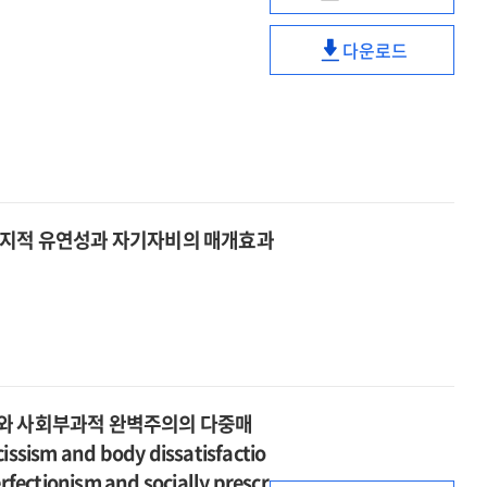
양극성
완화요인
passion
증상
=
a
다운로드
집단과
Is
양극성
disease
경계선
passion
증상
as
성향
a
집단과
well?
집단의
disease
경계선
:
긍정
as
성향
pathological
및
well?
집단의
impact
부정
:
긍정
of
정서
인지적 유연성과 자기자비의 매개효과
pathological
및
passion
조절과
impact
부정
on
가변성
of
정서
bipolar
비교
passion
조절과
symptoms
:
on
가변성
and
경험표집법을
bipolar
비교
its
중심으로
symptoms
:
alleviating
=
and
의와 사회부과적 완벽주의의 다중매
경험표집법을
factors
Positive
its
ssism and body dissatisfactio
중심으로
and
alleviating
=
erfectionism and socially prescr