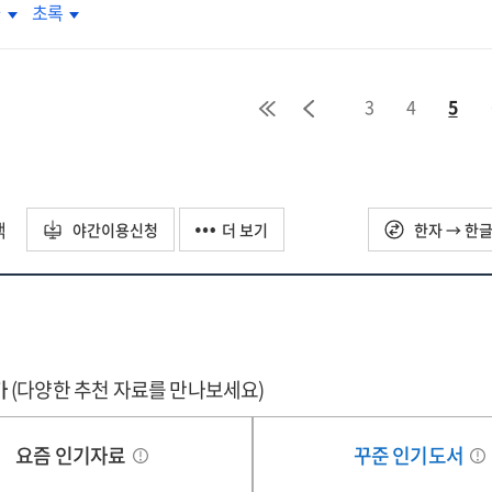
벽주의와
완벽주의와
차
초록
ationship
relationship
:
S중독의
SNS중독의
tween
between
using
focusing
계
관계
hological
pathological
on
:
cissism
narcissism
erience
experience
3
4
5
확실성에
불확실성에
d
and
pling
sampling
한
대한
dy
body
thod
method
내력
인내력
satisfaction
dissatisfaction
족과
부족과
:
험회피의
경험회피의
택
the
야간이용신청
더 보기
한자 → 한
중매개효과
이중매개효과
tiple
multiple
=
iation
mediation
e
The
cts
effects
ationship
relationship
of
tween
between
-
self-
fectionism
perfectionism
가
ented
(다양한 추천 자료를 만나보세요)
oriented
d
and
fectionism
perfectionism
S
SNS
d
and
요즘 인기자료
꾸준 인기도서
iction
addiction
ally
socially
: