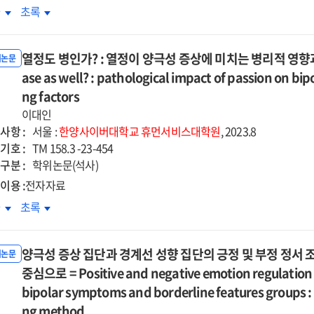
절된
조절된
functional
dysfunctional
소년의
청소년의
차
초록
derated
moderated
개효과
매개효과
efs
beliefs
업스트레스와
학업스트레스와
iation
mediation
=
d
and
마트폰
스마트폰
ct
effect
e
The
-
열정도 병인가? : 열정이 양극성 증상에 미치는 병리적 영향과 그 완
non-
독의
중독의
위논문
of
ct
effect
cidal
suicidal
계에서
ase as well? : pathological impact of passion on bip
관계에서
bility
disability
of
-
self-
모양육태도로
부모양육태도로
ng factors
eptance
acceptance
lescents'
adolescents'
ry
injury
절된
조절된
이대인
by
ental
parental
험회피의
경험회피의
사항 :
ernal
maternal
서울 :
한양사이버대학교
휴먼서비스대학원
, 2023.8
achment
attachment
개효과
매개효과
기호 :
achment
attachment
TM 158.3 -23-454
on
구분 :
학위논문(석사)
artphone
smartphone
이용 :
전자자료
iction
addiction
:
정도
열정도
차
초록
the
가?
병인가?
derated
moderated
:
iating
양극성 증상 집단과 경계선 성향 집단의 긍정 및 부정 정서 
mediating
정이
열정이
위논문
cts
effects
극성
중심으로 = Positive and negative emotion regulation a
양극성
of
상에
증상에
bipolar symptoms and borderline features groups :
tering
mattering
치는
미치는
ng method