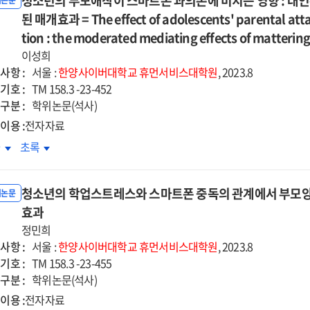
청소년의 부모애착이 스마트폰 과의존에 미치는 영향 : 대
해의
자해의
위논문
e
The
r
over
계에서
된 매개효과 = The effect of adolescents' parental at
관계에서
ct
effect
tional
emotional
통
고통
tion : the moderated mediating effects of mattering 
of
ressiveness
expressiveness
내력과
감내력과
이성희
ecure
insecure
기자비의
자기자비의
사항 :
서울 :
한양사이버대학교
휴먼서비스대학원
, 2023.8
lt
adult
향
영향
기호 :
TM 158.3 -23-452
achment
attachment
=
구분 :
학위논문(석사)
of
e
The
hers
mothers
이용 :
전자자료
cts
effects
of
소년의
청소년의
차
초록
of
ldren
children
모애착이
부모애착이
ress
distress
h
with
마트폰
스마트폰
erance
tolerance
rodevelopmental
neurodevelopmental
청소년의 학업스트레스와 스마트폰 중독의 관계에서 부모
의존에
과의존에
위논문
d
and
orders
disorders
치는
효과
미치는
-
self-
on
향
영향
정민희
passion
compassion
chological
psychological
:
사항 :
서울 :
한양사이버대학교
휴먼서비스대학원
, 2023.8
in
l-
well-
인존재감과
대인존재감과
기호 :
TM 158.3 -23-455
the
ng
being
기효능감에
자기효능감에
구분 :
학위논문(석사)
ationship
relationship
:
한
의한
이용 :
전자자료
tween
between
the