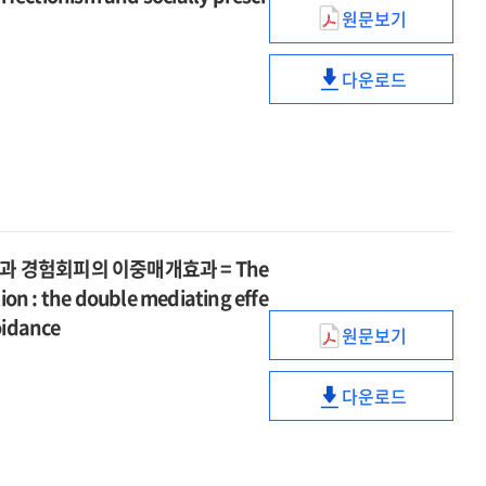
negative
factors
Positive
원문보기
병리적
emotion
and
자기애와
regulation
negative
다운로드
신체불만족의
and
병리적
emotion
관계
variability
자기애와
regulation
:
comparison
신체불만족의
and
자기지향적
of
관계
variability
완벽주의와
bipolar
:
comparison
사회부과적
symptoms
자기지향적
of
완벽주의의
and
완벽주의와
bipolar
다중매개효과
과 경험회피의 이중매개효과 = The
borderline
사회부과적
symptoms
=
features
on : the double mediating effe
완벽주의의
and
The
groups
다중매개효과
oidance
borderline
원문보기
relationship
완벽주의와
:
=
features
between
SNS중독의
focusing
The
groups
pathological
다운로드
관계
on
relationship
완벽주의와
:
narcissism
:
experience
between
SNS중독의
focusing
and
불확실성에
sampling
pathological
관계
on
body
대한
method
narcissism
: