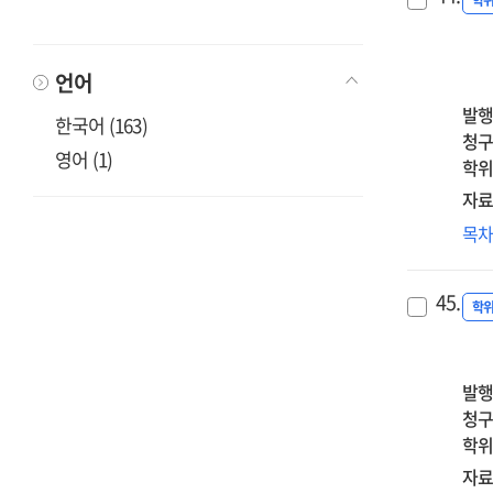
자
학
Th
ove
관
effe
emo
고
of
exp
언어
감
ins
자
발행
adu
한국어 (163)
영
청구
att
영어 (1)
=
학위
of
Th
mot
자료
effe
of
청
목
of
chi
부
dist
wit
스
tol
45.
neu
과
학
an
dis
미
self
on
영
com
psy
:
발행
in
wel
대
청구
the
bei
자
학위
rel
:
의
자료
be
the