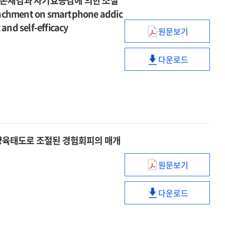
인존재감과 자기효능감에 의한 조절
of
=
adult
자기자비의
tachment on smartphone addic
mothers
The
attachment
영향
and self-efficacy
of
effects
of
원문보기
=
청소년의
children
of
mothers
The
부모애착이
with
distress
of
effects
다운로드
스마트폰
neurodevelop
청소년의
tolerance
children
of
과의존에
disorders
부모애착이
and
with
distress
미치는
on
스마트폰
self-
neurodevelop
tolerance
영향
psychological
과의존에
compassion
disorders
and
:
well-
미치는
in
on
self-
대인존재감과
being
영향
the
psychological
compassion
자기효능감에
:
:
relationship
well-
양육태도로 조절된 경험회피의 매개
in
의한
the
대인존재감과
between
being
the
조절된
moderated
자기효능감에
dysfunctional
:
원문보기
relationship
매개효과
청소년의
mediation
의한
beliefs
the
between
=
학업스트레스와
effect
조절된
and
moderated
dysfunctional
다운로드
The
스마트폰
of
매개효과
non-
청소년의
mediation
beliefs
effect
중독의
disability
=
suicidal
학업스트레스와
effect
and
of
관계에서
acceptance
The
self-
스마트폰
of