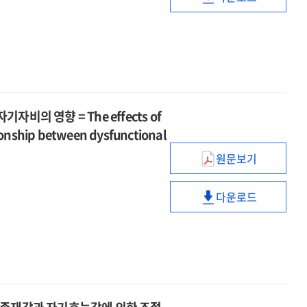
effect
신경발달장애아
prescribed
성인애착이
of
어머니의
perfectionism
심리적
socially-
불안정
on
안녕감에
prescribed
성인애착이
depression
미치는
perfectionism
심리적
:
영향
on
안녕감에
the
:
depression
미치는
serial
자녀애착에
의 영향 = The effects of
:
영향
mediation
의한
the
tionship between dysfunctional
:
of
장애수용의
serial
자녀애착에
원문보기
self-
조절된
mediation
역기능적
의한
concealment
매개효과
of
신념과
장애수용의
and
=
다운로드
self-
비자살적
조절된
역기능적
ambivalence
The
concealment
자해의
매개효과
신념과
over
effect
and
관계에서
=
비자살적
emotional
of
ambivalence
고통
The
자해의
expressivenes
insecure
over
감내력과
effect
관계에서
adult
emotional
자기자비의
of
고통
attachment
expressivenes
영향
insecure
감내력과