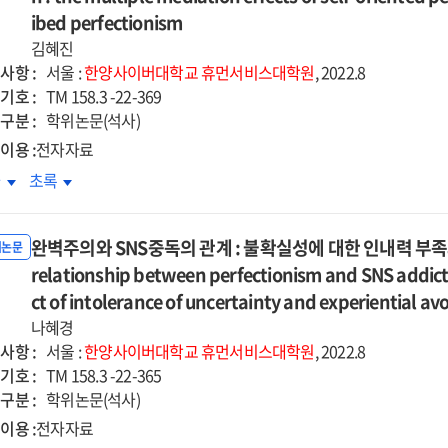
:
d
and
ibed perfectionism
험표집법을
경험표집법을
its
김혜진
심으로
중심으로
eviating
alleviating
사항 :
서울 :
한양사이버대학교
휴먼서비스대학원
, 2022.8
=
tors
factors
기호 :
TM 158.3 -22-369
itive
Positive
구분 :
학위논문(석사)
d
and
이용 :
전자자료
ative
negative
리적
병리적
차
초록
otion
emotion
기애와
자기애와
ulation
regulation
체불만족의
신체불만족의
d
and
완벽주의와 SNS중독의 관계 : 불확실성에 대한 인내력 부족
계
관계
위논문
ability
variability
relationship between perfectionism and SNS addicti
:
parison
comparison
기지향적
자기지향적
ct of intolerance of uncertainty and experiential av
of
벽주의와
완벽주의와
olar
bipolar
나혜경
회부과적
사회부과적
mptoms
symptoms
사항 :
서울 :
한양사이버대학교
휴먼서비스대학원
, 2022.8
벽주의의
완벽주의의
d
and
기호 :
TM 158.3 -22-365
중매개효과
다중매개효과
derline
borderline
구분 :
학위논문(석사)
=
tures
features
이용 :
전자자료
e
The
ups
groups