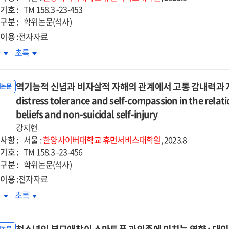
개효과
매개효과
기호 :
TM 158.3 -23-453
=
구분 :
학위논문(석사)
e
The
이용 :
전자자료
ct
effect
경발달장애아동
신경발달장애아동
차
초록
of
머니의
어머니의
ally-
socially-
안정
불안정
scribed
prescribed
역기능적 신념과 비자살적 자해의 관계에서 고통 감내력과 자기자비
인애착이
성인애착이
위논문
fectionism
perfectionism
리적
distress tolerance and self-compassion in the rela
심리적
on
녕감에
안녕감에
beliefs and non-suicidal self-injury
ression
depression
치는
미치는
강지현
:
향
영향
사항 :
the
서울 :
한양사이버대학교
휴먼서비스대학원
, 2023.8
:
기호 :
al
serial
TM 158.3 -23-456
녀애착에
자녀애착에
구분 :
iation
mediation
학위논문(석사)
한
의한
of
이용 :
전자자료
애수용의
장애수용의
-
self-
기능적
역기능적
차
초록
절된
조절된
cealment
concealment
념과
신념과
개효과
매개효과
d
and
자살적
비자살적
=
ivalence
ambivalence