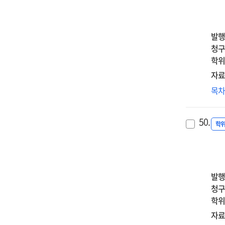
:
an
경
its
중
all
발행
=
fac
청구
Pos
학위
an
자료
neg
병
목
em
자
reg
신
an
50.
관
학
vari
:
com
자
of
완
bip
사
sy
발행
완
an
청구
다
bor
학위
=
fea
자료
Th
gro