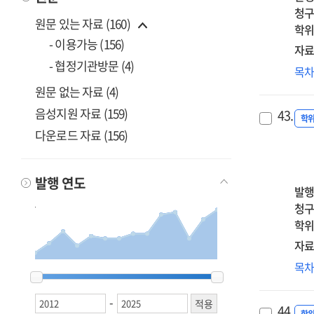
매
청구
원문 있는 자료 (160)
=
학위
Th
- 이용가능 (156)
자료
effe
- 협정기관방문 (4)
신
목
of
어
soci
원문 없는 자료 (4)
불
pre
음성지원 자료 (159)
43.
성
학
per
다운로드 자료 (156)
심
on
안
dep
미
:
발행 연도
영
발행
the
:
청구
seri
자
학위
med
의
of
자료
장
self
역
목
조
2012
2012
2013
2013
2014
2014
2015
2015
2016
2016
2017
2017
2018
2018
2019
2019
2020
2020
2021
2021
2022
2022
2023
2023
2024
2024
2025
2025
con
신
매
an
비
-
=
amb
44.