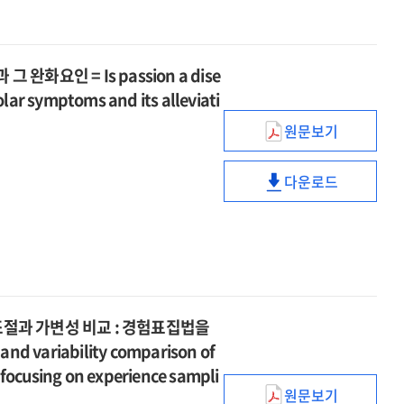
non-
adolescents'
부모양육태도로
by
effect
injury
중독의
disability
suicidal
parental
조절된
maternal
of
관계에서
acceptance
self-
attachment
경험회피의
attachment
adolescents'
부모양육태도로
by
injury
on
화요인 = Is passion a dise
매개효과
parental
조절된
maternal
smartphone
olar symptoms and its alleviati
attachment
경험회피의
attachment
addiction
on
매개효과
원문보기
:
열정도
smartphone
the
병인가?
addiction
moderated
다운로드
:
:
열정도
mediating
열정이
the
병인가?
effects
양극성
moderated
:
of
증상에
mediating
열정이
mattering
미치는
effects
양극성
and
병리적
of
증상에
self-
영향과
mattering
미치는
조절과 가변성 비교 : 경험표집법을
efficacy
그
and
병리적
nd variability comparison of
완화요인
self-
영향과
 focusing on experience sampli
=
efficacy
그
원문보기
Is