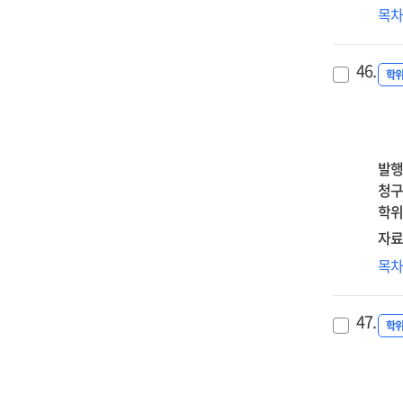
조
dys
청
목
mo
매
beli
학
med
=
an
스
effe
Th
46.
non
중
학
of
effe
sui
관
disa
of
self
부
acc
ado
inju
조
by
par
경
발행
mat
att
매
청구
att
on
학위
sm
자료
add
:
열
목
the
병인
mo
:
47.
med
열
학
effe
양
of
증
mat
미