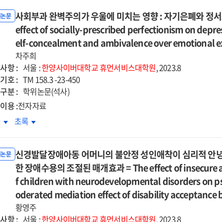
사회부과 완벽주의가 우울에 미치는 영향 : 자기은폐와 정서
위논문
effect of socially-prescribed perfectionism on depres
elf-concealment and ambivalence over emotional e
차주희
사항 :
서울 :
한양사이버대학교
휴먼서비스대학원
, 2023.8
기호 :
TM 158.3 -23-450
구분 :
학위논문(석사)
이용 :
전자자료
회부과
사회부과
차
초록
벽주의가
완벽주의가
울에
우울에
신경발달장애아동 어머니의 불안정 성인애착이 심리적 안녕감
치는
미치는
위논문
향
한 장애수용의 조절된 매개효과 = The effect of insecure ad
영향
:
f children with neurodevelopmental disorders on ps
기은폐와
자기은폐와
oderated mediation effect of disability acceptanc
서표현양가성의
정서표현양가성의
황영주
차
순차
사항 :
서울 :
한양사이버대학교
휴먼서비스대학원
, 2023.8