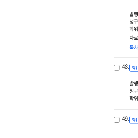
an
병
self
영
발행
effi
그
청구
완
학위
=
자료
Is
양
목
pas
증
a
집
dis
48.
경
학
as
성
wel
발행
집
:
청구
긍
pat
학위
및
imp
부
of
정
pas
49.
조
학
on
가
bip
비
sy