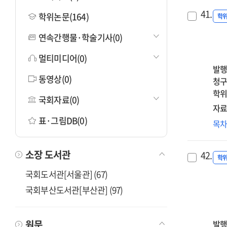
41.
학위논문(164)
학
연속간행물·학술기사(0)
멀티미디어(0)
발행
동영상(0)
청구
학위
국회자료(0)
자료
표·그림DB(0)
사
목
완
우
소장 도서관
42.
미
학
영
국회도서관[서울관] (67)
:
국회부산도서관[부산관] (97)
자
정
순
원문
발행