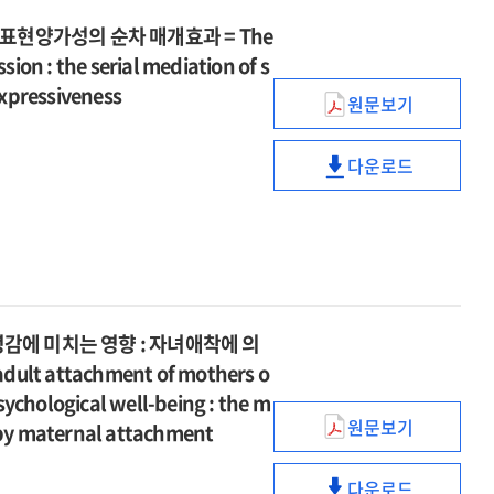
표현양가성의 순차 매개효과 = The
sion : the serial mediation of s
xpressiveness
원문보기
사회부과
완벽주의가
다운로드
우울에
사회부과
미치는
완벽주의가
영향
우울에
:
미치는
자기은폐와
영향
정서표현양가성
:
순차
자기은폐와
에 미치는 영향 : 자녀애착에 의
매개효과
정서표현양가성
ult attachment of mothers o
=
순차
ychological well-being : the m
The
매개효과
원문보기
e by maternal attachment
effect
신경발달장애아
=
of
어머니의
The
socially-
다운로드
불안정