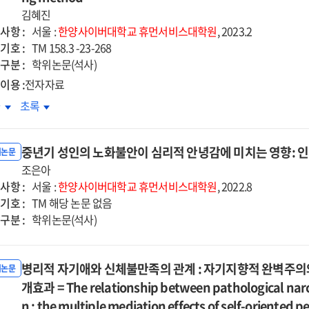
d
and
리적
병리적
김혜진
-
self-
향과
영향과
사항 :
서울 :
한양사이버대학교
휴먼서비스대학원
, 2023.2
cacy
efficacy
그
기호 :
TM 158.3 -23-268
화요인
완화요인
구분 :
학위논문(석사)
=
이용 :
전자자료
Is
극성
양극성
차
초록
sion
passion
상
증상
a
단과
집단과
ease
disease
중년기 성인의 노화불안이 심리적 안녕감에 미치는 영향: 
계선
경계선
위논문
as
향
조은아
성향
l?
well?
사항 :
단의
집단의
서울 :
한양사이버대학교
휴먼서비스대학원
, 2022.8
:
기호 :
정
긍정
TM 해당 논문 없음
hological
pathological
구분 :
및
학위논문(석사)
act
impact
정
부정
of
서
정서
sion
passion
병리적 자기애와 신체불만족의 관계 : 자기지향적 완벽주
절과
조절과
위논문
on
변성
가변성
개효과 = The relationship between pathological narci
olar
bipolar
교
비교
n : the multiple mediation effects of self-oriented p
mptoms
symptoms